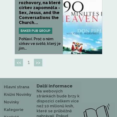
rozhovory, na které
církev zapomněla -
Sex, Jesus, and the
Conversations the
Church...
BAKER PUB GROUP
Pohlaví. Proč o něm
církev ve světě, který je
jím...
1
<<
>>
Další informace
Hlavní strana
Na webových
Knižní Novinky
stránkách bude brzy k
dispozici celkem více
Novinky
než 10 milionů knih,
Kategorie
které se průběžně
nahrávají. Pokud