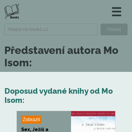
☰
Představení autora Mo
Isom:
Doposud vydané knihy od Mo
Isom:
Zobrazit
Sex, Ježíš a