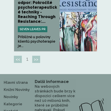
odpor: Pokročilé
psychoterapeutick
é techniky -
Reaching Through
Resistance:...
SEVEN LEAVES PR
Přibližně u poloviny
klientů psychoterapie
je...
1
<<
>>
Další informace
Hlavní strana
Na webových
Knižní Novinky
stránkách bude brzy k
dispozici celkem více
Novinky
než 10 milionů knih,
Kategorie
které se průběžně
nahrávají. Pokud