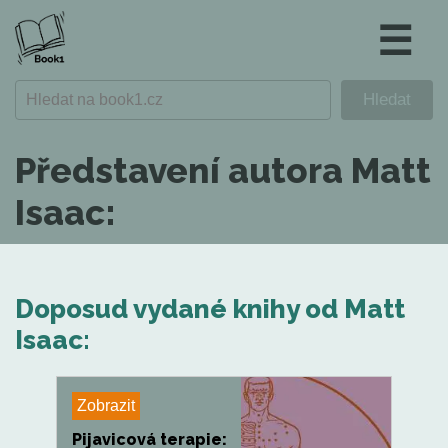
☰
Představení autora Matt
Isaac:
Doposud vydané knihy od Matt
Isaac:
Zobrazit
Pijavicová terapie: