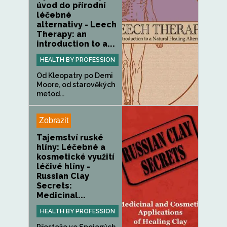
úvod do přírodní
léčebné
alternativy - Leech
Therapy: an
introduction to a...
HEALTH BY PROFESSION
Od Kleopatry po Demi
Moore, od starověkých
metod...
Zobrazit
Tajemství ruské
hlíny: Léčebné a
kosmetické využití
léčivé hlíny -
Russian Clay
Secrets:
Medicinal...
HEALTH BY PROFESSION