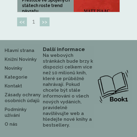
Přestože ve Spojených
státech roste trend
návratu...
1
<<
>>
Další informace
Hlavní strana
Na webových
Knižní Novinky
stránkách bude brzy k
dispozici celkem více
Novinky
než 10 milionů knih,
Kategorie
které se průběžně
nahrávají. Pokud
Kontakt
chcete být stále
Zásady ochrany
informováni o všech
osobních údajů
nových vydáních,
pravidelně
Podmínky
navštěvujte web a
užívání
hledejte nové knihy a
O nás
bestsellery.