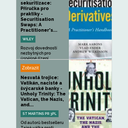
sekuritizace:
Příručka pro
praktiky -
Securitisation
Swaps: A
Practitioner's...
WILEY
Rozvoj dovedností
nezbytných pro
úspěšné řízení
sekuritizačních...
Zobrazit
Nesvatá trojice:
Vatikán, nacisté a
švýcarské banky -
Unholy Trinity: The
Vatican, the Nazis,
and...
ST MARTINS PR 3PL
Od autorů bestselleru
Tajná válka proti