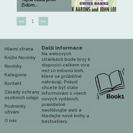
Židům...
1
<<
>>
Další informace
Hlavní strana
Na webových
Knižní Novinky
stránkách bude brzy k
dispozici celkem více
Novinky
než 10 milionů knih,
Kategorie
které se průběžně
nahrávají. Pokud
Kontakt
chcete být stále
Zásady ochrany
informováni o všech
osobních údajů
nových vydáních,
pravidelně
Podmínky
navštěvujte web a
užívání
hledejte nové knihy a
O nás
bestsellery.