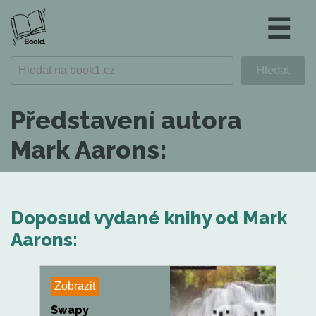
☰
Představení autora
Mark Aarons:
Doposud vydané knihy od Mark
Aarons:
Zobrazit
Swapy