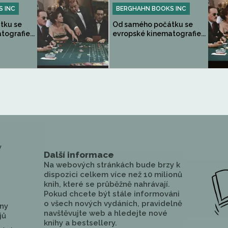
 INC
BERGHAHN BOOKS INC
tku se
Od samého počátku se
ografie...
evropské kinematografie...
y
Další informace
Na webových stránkách bude brzy k
dispozici celkem více než 10 milionů
knih, které se průběžně nahrávají.
Pokud chcete být stále informováni
o všech nových vydáních, pravidelně
ny
navštěvujte web a hledejte nové
jů
knihy a bestsellery.