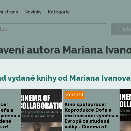
ní strana
Novinky
Kategorie
avení autora Mariana Ivan
d vydané knihy od Mariana Ivanova
Zobrazit
áce:
Kino spolupráce:
efa a
Koprodukce Defa a
výměna v
mezinárodní výměna v
udené
Evropě za studené
 of...
války - Cinema of...