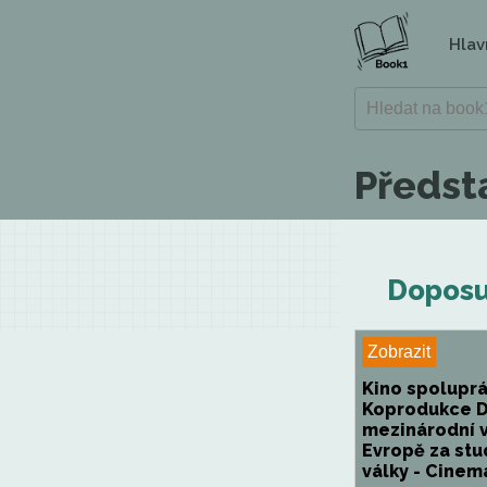
Hlav
Předst
Doposu
Zobrazit
Kino spolupr
Koprodukce D
mezinárodní 
Evropě za st
války - Cinema