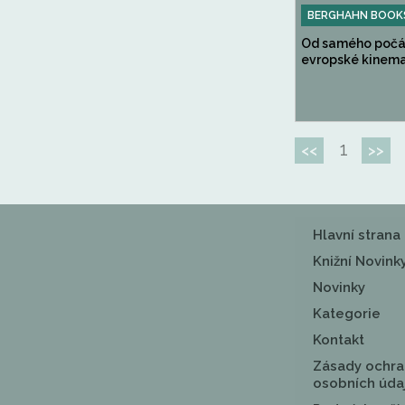
BERGHAHN BOOKS
Od samého počá
evropské kinemat
1
<<
>>
Hlavní strana
Knižní Novink
Novinky
Kategorie
Kontakt
Zásady ochra
osobních úda