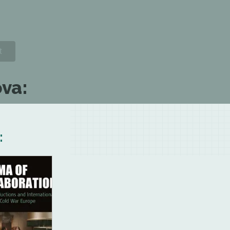
ova:
: