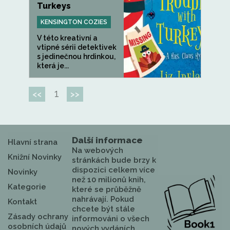
Turkeys
KENSINGTON COZIES
V této kreativní a
vtipné sérii detektivek
s jedinečnou hrdinkou,
která je...
1
<<
>>
Další informace
Hlavní strana
Na webových
Knižní Novinky
stránkách bude brzy k
dispozici celkem více
Novinky
než 10 milionů knih,
Kategorie
které se průběžně
nahrávají. Pokud
Kontakt
chcete být stále
Zásady ochrany
informováni o všech
osobních údajů
nových vydáních,