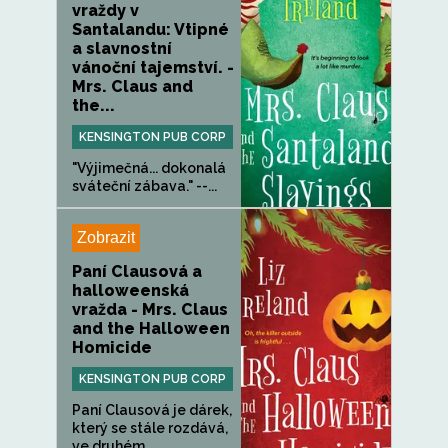
vraždy v
Santalandu: Vtipné
a slavnostní
vánoční tajemství. -
Mrs. Claus and
the...
KENSINGTON PUB CORP
"Výjimečná... dokonalá
sváteční zábava." --...
Zobrazit
Paní Clausová a
halloweenská
vražda - Mrs. Claus
and the Halloween
Homicide
KENSINGTON PUB CORP
Paní Clausová je dárek,
který se stále rozdává,
ve druhém