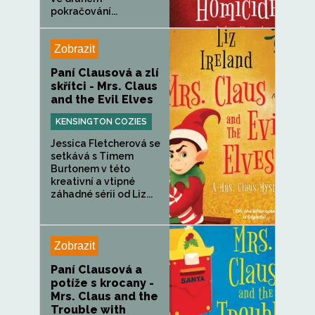
pokračování...
Zobrazit
Paní Clausová a zlí
skřítci - Mrs. Claus
and the Evil Elves
KENSINGTON COZIES
Jessica Fletcherová se
setkává s Timem
Burtonem v této
kreativní a vtipné
záhadné sérii od Liz...
Zobrazit
Paní Clausová a
potíže s krocany -
Mrs. Claus and the
Trouble with