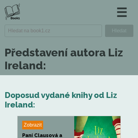
☰
Představení autora Liz
Ireland:
Doposud vydané knihy od Liz
Ireland:
Zobrazit
Paní Clausová a