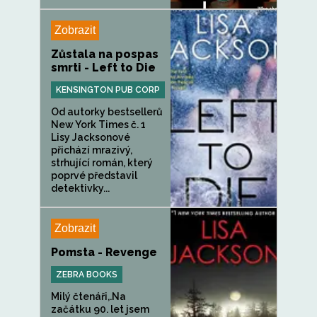
Zobrazit
Zůstala na pospas
smrti - Left to Die
KENSINGTON PUB CORP
Od autorky bestsellerů
New York Times č. 1
Lisy Jacksonové
přichází mrazivý,
strhující román, který
poprvé představil
detektivky...
Zobrazit
Pomsta - Revenge
ZEBRA BOOKS
Milý čtenáři,.Na
začátku 90. let jsem