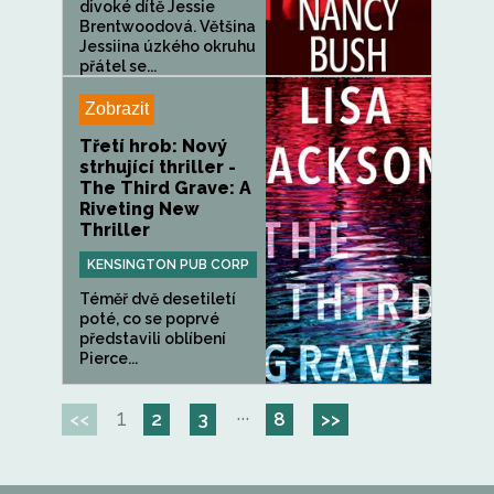
divoké dítě Jessie
Brentwoodová. Většina
Jessiina úzkého okruhu
přátel se...
Zobrazit
Třetí hrob: Nový
strhující thriller -
The Third Grave: A
Riveting New
Thriller
KENSINGTON PUB CORP
Téměř dvě desetiletí
poté, co se poprvé
představili oblíbení
Pierce...
1
···
<<
2
3
8
>>