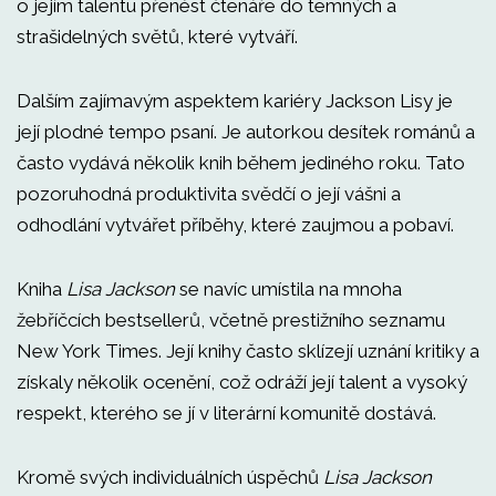
o jejím talentu přenést čtenáře do temných a
strašidelných světů, které vytváří.
Dalším zajímavým aspektem kariéry Jackson Lisy je
její plodné tempo psaní. Je autorkou desítek románů a
často vydává několik knih během jediného roku. Tato
pozoruhodná produktivita svědčí o její vášni a
odhodlání vytvářet příběhy, které zaujmou a pobaví.
Kniha
Lisa Jackson
se navíc umístila na mnoha
žebříčcích bestsellerů, včetně prestižního seznamu
New York Times. Její knihy často sklízejí uznání kritiky a
získaly několik ocenění, což odráží její talent a vysoký
respekt, kterého se jí v literární komunitě dostává.
Kromě svých individuálních úspěchů
Lisa Jackson