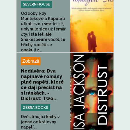
SEVERN HOUSE
Od doby, kdy
Montekové a Kapuleti
utkali svou smrtící síť,
uplynulo sice už téměř
čtyři sta let, ale
Shakespeare věděl, že
hříchy rodičů se
opakují z...
Zobrazit
Nedůvěra: Dva
napínavé romány
plné napětí, které
se dají přečíst na
stránkách. -
Distrust: Two...
ZEBRA BOOKS
Dvě strhující knihy v
jedné od královny
napětí,...