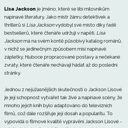
Lisa Jackson
je jméno, které se líbí milovníkům
napínavé literatury. Jako mistr žánru detektivek a
thrillerů si
Lisa Jackson
vydobyl své místo díky řadě
bestsellerů, které čtenáře udržují v napětí.
Lisa
Jackson
má na svém kontě působivý katalog románů,
v nichž se jedinečným způsobem mísí napínavé
zápletky, hluboce propracované postavy a nečekané
zvraty, které čtenáře nechávají hádat až do poslední
stránky.
Jednou z nejúžasnějších skutečností o Jackson Lisové
je její schopnost vytvářet tak živé a napínavé scény, že
mnoho jejích knih bylo adaptováno do televizních
filmů, což dále rozšiřuje její dosah a popularitu. To
vypovídá o filmové kvalitě vyprávění Jackson Lisové -