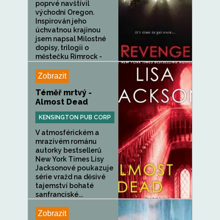
poprvé navštívil
východní Oregon.
Inspirován jeho
úchvatnou krajinou
jsem napsal Milostné
dopisy, trilogii o
městečku Rimrock -
jehož...
Zobrazit
Téměř mrtvý -
Almost Dead
KENSINGTON PUB CORP
V atmosférickém a
mrazivém románu
autorky bestsellerů
New York Times Lisy
Jacksonové poukazuje
série vražd na děsivé
tajemství bohaté
sanfranciské...
Zobrazit