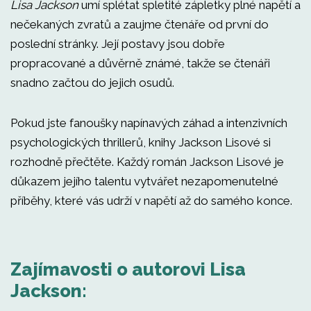
Lisa Jackson
umí splétat spletité zápletky plné napětí a
nečekaných zvratů a zaujme čtenáře od první do
poslední stránky. Její postavy jsou dobře
propracované a důvěrně známé, takže se čtenáři
snadno začtou do jejich osudů.
Pokud jste fanoušky napínavých záhad a intenzivních
psychologických thrillerů, knihy Jackson Lisové si
rozhodně přečtěte. Každý román Jackson Lisové je
důkazem jejího talentu vytvářet nezapomenutelné
příběhy, které vás udrží v napětí až do samého konce.
Zajímavosti o autorovi Lisa
Jackson: