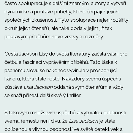
často spolupracuje s dalšími známými autory a vytváří
dynamické a poutavé příběhy, které čerpají z jejich
společných zkušeností. Tyto spolupráce nejen rozšířily
okruh jejích čtenářů, ale také dodaly jejím již tak
poutavým příběhům nové vrstvy a rozměry.
Cesta Jackson Lisy do světa literatury začala vášní pro
četbu a fascinací vyprávěním příběhů. Tato láska k
psanému slovu se nakonec vyvinula v prosperující
kariéru, která stále roste. Navzdory svému úspěchu
zůstává
Lisa Jackson
oddaná svým čtenářům a vždy
se snaží přinést další skvělý thriller.
S takovým množstvím úspěchů a vytrvalou oddaností
svému řemeslu není divu, že
Lisa Jackson
je stále
oblíbenou a vlivnou osobností ve světě detektivek a