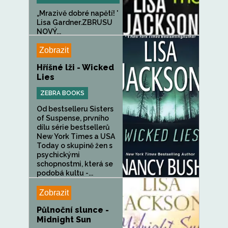
„Mrazivě dobré napětí! '
Lisa Gardner.ZBRUSU
NOVÝ...
Zobrazit
Hříšné lži - Wicked
Lies
ZEBRA BOOKS
Od bestselleru Sisters
of Suspense, prvního
dílu série bestsellerů
New York Times a USA
Today o skupině žen s
psychickými
schopnostmi, která se
podobá kultu -...
Zobrazit
Půlnoční slunce -
Midnight Sun