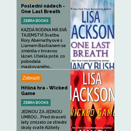
Poslední nádech -
One Last Breath
ZEBRA BOOKS
KAŽDÁ RODINA MÁ SVÁ
TAJEMSTVÍ Svatba
Rory Abernathyové s
Liamem Bastianem se
změnila v krvavou
lázeň. Utekla poté, co
pobodala
maskovaného...
Zobrazit
Hříšná hra - Wicked
Game
ZEBRA BOOKS
JEDNOU ZA JEDNOU
UMŘOU... Před dvaceti
lety zmizelo ze střední
školy svaté Alžběty