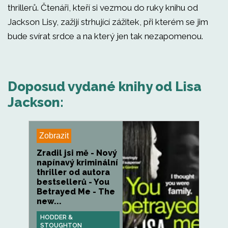
thrillerů. Čtenáři, kteří si vezmou do ruky knihu od
Jackson Lisy, zažijí strhující zážitek, při kterém se jim
bude svírat srdce a na který jen tak nezapomenou.
Doposud vydané knihy od Lisa
Jackson:
Zobrazit
Zradil jsi mě - Nový
napínavý kriminální
thriller od autora
bestsellerů - You
Betrayed Me - The
new...
HODDER &
STOUGHTON