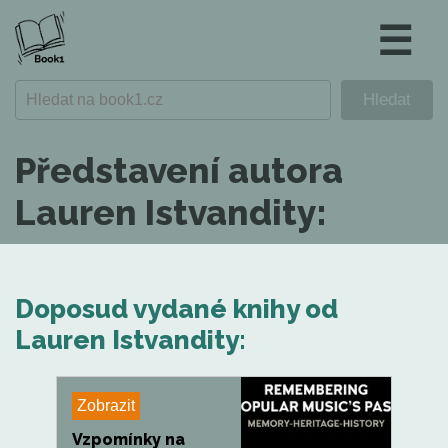
☰
Představení autora
Lauren Istvandity:
Doposud vydané knihy od
Lauren Istvandity:
Zobrazit
Vzpomínky na