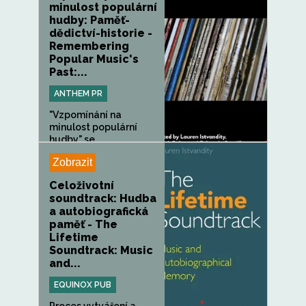
minulost populární
hudby: Paměť-
dědictví-historie -
Remembering
Popular Music's
Past:...
ANTHEM PR
"Vzpomínání na
minulost populární
hudby" se...
Zobrazit
Celoživotní
soundtrack: Hudba
a autobiografická
paměť - The
Lifetime
Soundtrack: Music
and...
EQUINOX PUB