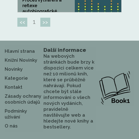
Proces vytváření a
reflexe
autobiografické
paměti je...
1
<<
>>
Další informace
Hlavní strana
Na webových
Knižní Novinky
stránkách bude brzy k
dispozici celkem více
Novinky
než 10 milionů knih,
Kategorie
které se průběžně
nahrávají. Pokud
Kontakt
chcete být stále
Zásady ochrany
informováni o všech
osobních údajů
nových vydáních,
pravidelně
Podmínky
navštěvujte web a
užívání
hledejte nové knihy a
O nás
bestsellery.