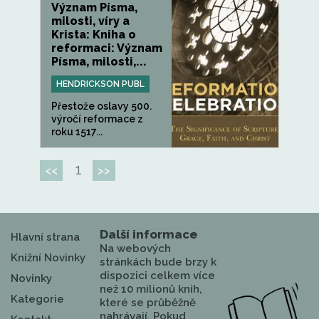
Význam Písma,
milosti, víry a
Krista: Kniha o
reformaci: Význam
Písma, milosti,...
HENDRICKSON PUBL
Přestože oslavy 500.
výročí reformace z
roku 1517...
1
<<
>>
Další informace
Hlavní strana
Na webových
Knižní Novinky
stránkách bude brzy k
dispozici celkem více
Novinky
než 10 milionů knih,
Kategorie
které se průběžně
nahrávají. Pokud