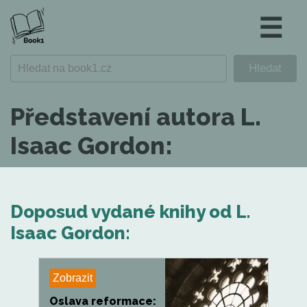
☰
Představení autora L.
Isaac Gordon:
Doposud vydané knihy od L.
Isaac Gordon:
Zobrazit
Oslava reformace: