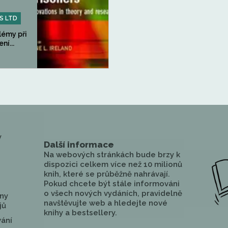
S LTD
lémy při
ní...
y
Další informace
Na webových stránkách bude brzy k
dispozici celkem více než 10 milionů
knih, které se průběžně nahrávají.
Pokud chcete být stále informováni
o všech nových vydáních, pravidelně
ny
navštěvujte web a hledejte nové
jů
knihy a bestsellery.
vání