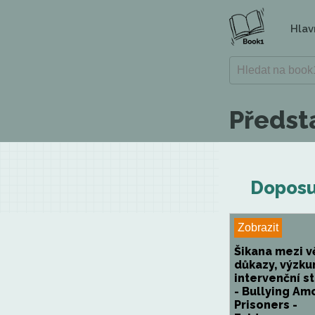
Hlav
Předsta
Doposud
Zobrazit
Šikana mezi vě
důkazy, výzku
intervenční s
- Bullying Am
Prisoners -