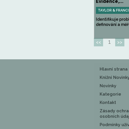
Evidence,...
TAYLOR & FRANCI
Identifikuje prob
definování a měře
1
<<
>>
Hlavní strana
Knižní Novink
Novinky
Kategorie
Kontakt
Zásady ochra
osobních úda
Podmínky uží