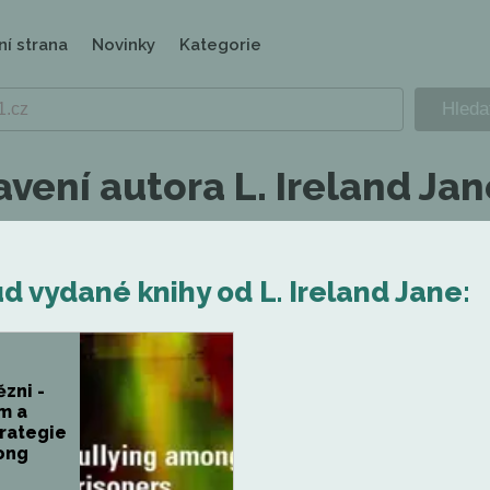
ní strana
Novinky
Kategorie
vení autora L. Ireland Jan
 vydané knihy od L. Ireland Jane:
zni -
m a
trategie
ong