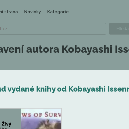
ní strana
Novinky
Kategorie
avení autora Kobayashi I
d vydané knihy od Kobayashi Isse
: Živý