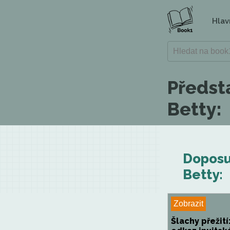
Hlav
Předst
Betty:
Doposu
Betty:
Zobrazit
Šlachy přežití