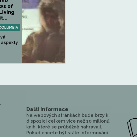
ého
ews of
Living
t...
 COLUMBIA
ová
 aspekty
y
Další informace
Na webových stránkách bude brzy k
dispozici celkem více než 10 milionů
knih, které se průběžně nahrávají.
Pokud chcete být stále informováni