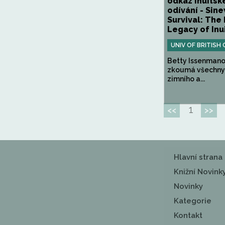
odkaz inuitsk
odívání - Sin
Survival: The 
Legacy of Inui
UNIV OF BRITISH
Betty Issenman
zkoumá všechny
zimního a...
1
<<
>>
Hlavní strana
Knižní Novink
Novinky
Kategorie
Kontakt