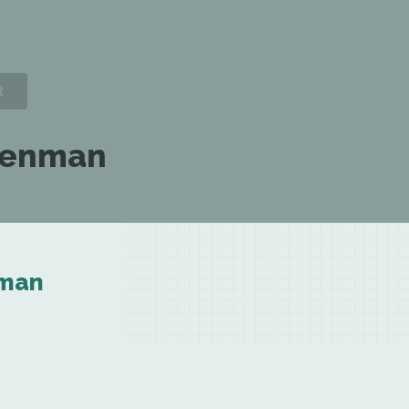
ssenman
nman