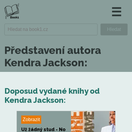
☰
Představení autora
Kendra Jackson:
Doposud vydané knihy od
Kendra Jackson:
Zobrazit
Už žádný stud - No