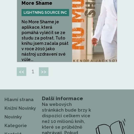
More Shame
LIGHTNING SOURCE INC
No More Shame je
aplikace, která
pomáhá vyléčit se ze
studu za potrat. Tuto
knihu jsem začala psát
v roce 2010 jako
nástroj uzdravení své
vůle...
1
<<
>>
Další informace
Hlavní strana
Na webových
Knižní Novinky
stránkách bude brzy k
dispozici celkem více
Novinky
než 10 milionů knih,
Kategorie
které se průběžně
nahrávají. Pokud