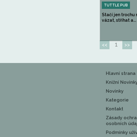
TUTTLE PUB
Stačí jen trochu
vázat, stříhat a...
1
<<
>>
Hlavní strana
Knižní Novink
Novinky
Kategorie
Kontakt
Zásady ochra
osobních úda
Podmínky uží