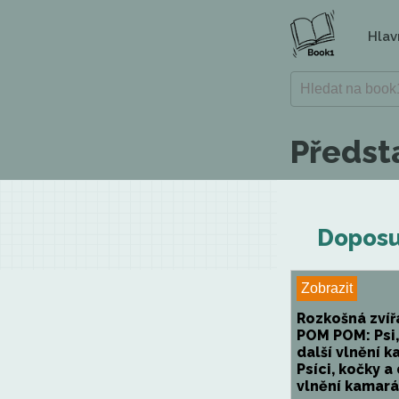
Hlav
Předst
Doposu
Zobrazit
Rozkošná zvíř
POM POM: Psi,
další vlnění k
Psíci, kočky a 
vlnění kamarád