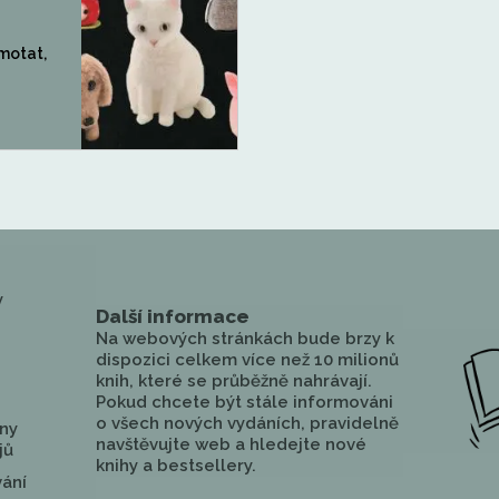
 motat,
y
Další informace
Na webových stránkách bude brzy k
dispozici celkem více než 10 milionů
knih, které se průběžně nahrávají.
Pokud chcete být stále informováni
o všech nových vydáních, pravidelně
ny
navštěvujte web a hledejte nové
jů
knihy a bestsellery.
vání