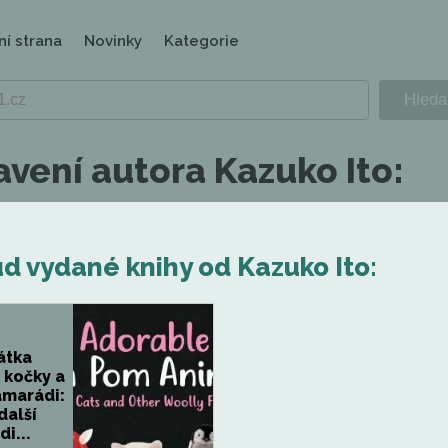
ní strana
Novinky
Kategorie
avení autora Kazuko Ito:
d vydané knihy od Kazuko Ito:
átka
 kočky a
amarádi:
další
i...