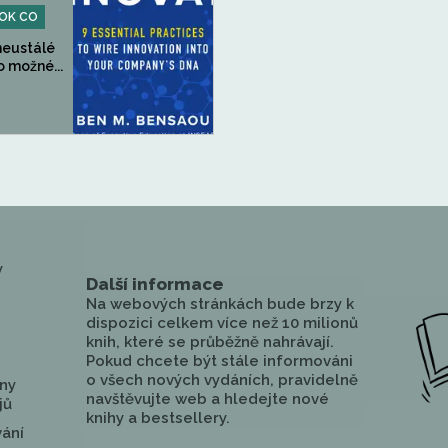
OK CO
 neustálé
o možné...
y
Další informace
Na webových stránkách bude brzy k
dispozici celkem více než 10 milionů
knih, které se průběžně nahrávají.
Pokud chcete být stále informováni
o všech nových vydáních, pravidelně
ny
navštěvujte web a hledejte nové
jů
knihy a bestsellery.
vání