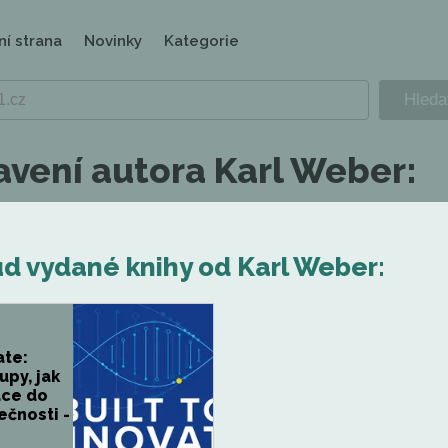
ní strana
Novinky
Kategorie
avení autora Karl Weber:
d vydané knihy od Karl Weber:
ate:
upy, jak
ace do
ečnosti -