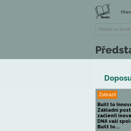
Hlav
Předst
Doposu
Zobrazit
Built to Innov
Základní post
začlenit inov
DNA vaší spol
Built to...