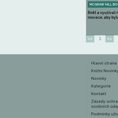
MCGRAW HILL BO
Řídit a využívat
inovace, aby byl
1
<<
>>
Hlavní strana
Knižní Novink
Novinky
Kategorie
Kontakt
Zásady ochra
osobních úda
Podmínky uží