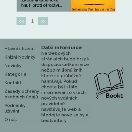
Zkoumá americké
hnutí proti otroctví...
1
<<
>>
Další informace
Hlavní strana
Na webových
Knižní Novinky
stránkách bude brzy k
dispozici celkem více
Novinky
než 10 milionů knih,
Kategorie
které se průběžně
nahrávají. Pokud
Kontakt
chcete být stále
Zásady ochrany
informováni o všech
osobních údajů
nových vydáních,
pravidelně
Podmínky
navštěvujte web a
užívání
hledejte nové knihy a
O nás
bestsellery.