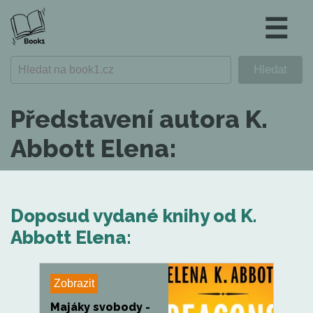
☰
Představení autora K.
Abbott Elena:
Doposud vydané knihy od K.
Abbott Elena:
Zobrazit
Majáky svobody -