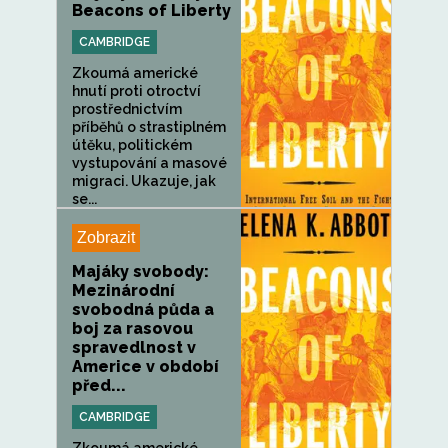
Beacons of Liberty
CAMBRIDGE
Zkoumá americké
hnutí proti otroctví
prostřednictvím
příběhů o strastiplném
útěku, politickém
vystupování a masové
migraci. Ukazuje, jak
se...
Zobrazit
Majáky svobody:
Mezinárodní
svobodná půda a
boj za rasovou
spravedlnost v
Americe v období
před...
CAMBRIDGE