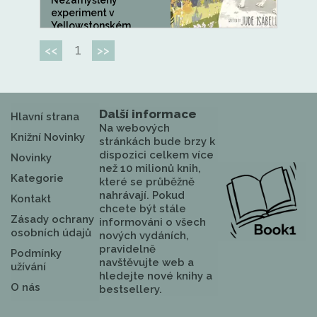
Nezamýšlený
experiment v
Yellowstonském
národním...
1
<<
>>
Další informace
Hlavní strana
Na webových
Knižní Novinky
stránkách bude brzy k
dispozici celkem více
Novinky
než 10 milionů knih,
Kategorie
které se průběžně
nahrávají. Pokud
Kontakt
chcete být stále
Zásady ochrany
informováni o všech
osobních údajů
nových vydáních,
pravidelně
Podmínky
navštěvujte web a
užívání
hledejte nové knihy a
O nás
bestsellery.