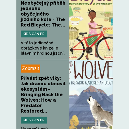
Neobyčejný příběh
jednoho
obyčejného
jízdního kola - The
Red Bicycle: The...
KIDS CAN PR
V této jedinečné
obrázkové knize je
hlavním hrdinou jízdní...
Zobrazit
Přivést zpět vlky:
Jak dravec obnovil
ekosystém -
Bringing Back the
Wolves: How a
Predator
Restored...
KIDS CAN PR