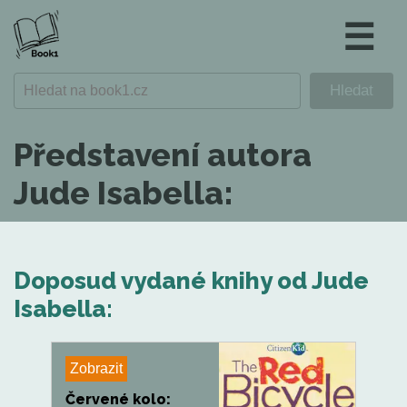
☰
Představení autora
Jude Isabella:
Doposud vydané knihy od Jude
Isabella:
Zobrazit
Červené kolo: