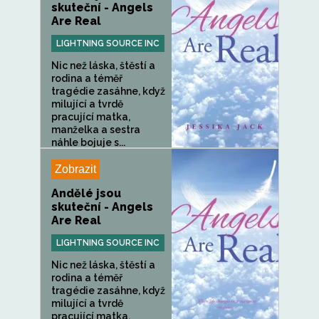
skuteční - Angels
Are Real
LIGHTNING SOURCE INC
Nic než láska, štěstí a
rodina a téměř
tragédie zasáhne, když
milující a tvrdě
pracující matka,
manželka a sestra
náhle bojuje s...
Zobrazit
Andělé jsou
skuteční - Angels
Are Real
LIGHTNING SOURCE INC
Nic než láska, štěstí a
rodina a téměř
tragédie zasáhne, když
milující a tvrdě
pracující matka,