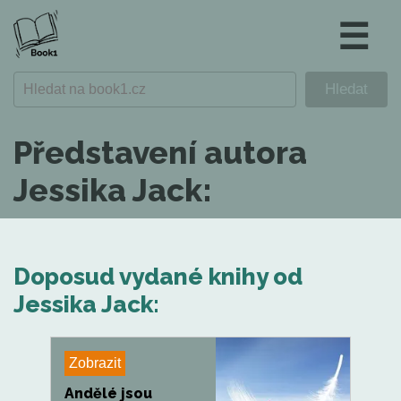
☰
Představení autora
Jessika Jack:
Doposud vydané knihy od
Jessika Jack:
Zobrazit
Andělé jsou