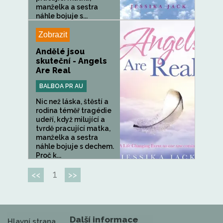
manželka a sestra
náhle bojuje s...
Zobrazit
Andělé jsou
skuteční - Angels
Are Real
BALBOA PR AU
Nic než láska, štěstí a
rodina téměř tragédie
udeří, když milující a
tvrdě pracující matka,
manželka a sestra
náhle bojuje s dechem.
Proč k...
1
<<
>>
Další informace
Hlavní strana