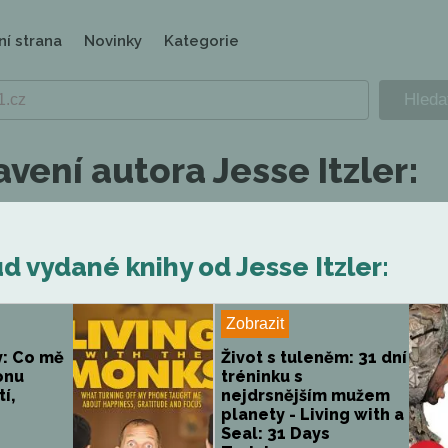
ní strana
Novinky
Kategorie
vení autora Jesse Itzler:
 vydané knihy od Jesse Itzler:
Zobrazit
y: Co mě
Život s tuleněm: 31 dní
onu
tréninku s
í,
nejdrsnějším mužem
planety - Living with a
Seal: 31 Days