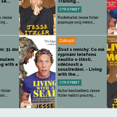
se...
Training...
CTR STREET
ů Jesse
Podnikatel Jesse Itzler
ný,...
popisuje svůj měsíc...
Zobrazit
m: 31 dní
Život s mnichy: Co mě
vypínání telefonu
 mužem
naučilo o štěstí,
ng with a
vděčnosti a
soustředění. - Living
with the...
CTR STREET
 Itzler
Autor bestsellerů Jesse
íc...
Itzler nabízí poučný,...