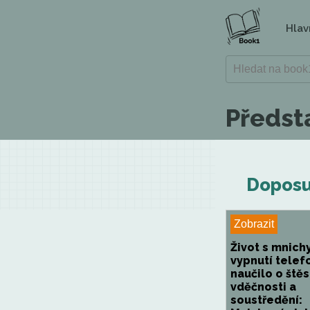
Hlav
Předsta
Doposud
Zobrazit
Život s mnich
vypnutí telef
naučilo o štěst
vděčnosti a
soustředění: