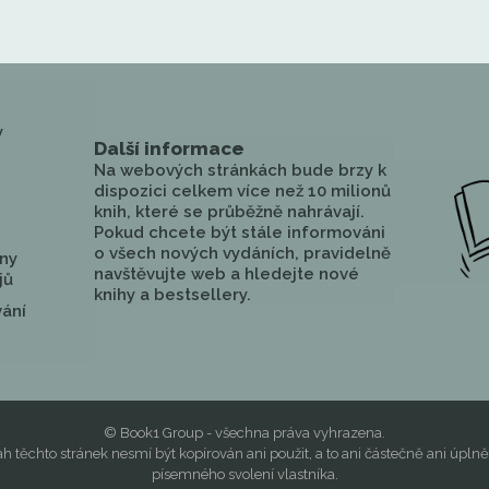
y
Další informace
Na webových stránkách bude brzy k
dispozici celkem více než 10 milionů
knih, které se průběžně nahrávají.
Pokud chcete být stále informováni
o všech nových vydáních, pravidelně
ny
navštěvujte web a hledejte nové
jů
knihy a bestsellery.
vání
© Book1 Group - všechna práva vyhrazena.
h těchto stránek nesmí být kopírován ani použit, a to ani částečně ani úplně
písemného svolení vlastníka.