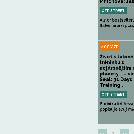
Mnichové: Jak 
CTR STREET
Autor bestseller
Itzler nabízí pouč
Zobrazit
Život s tuleně
tréninku s
nejdrsnějším
planety - Livi
Seal: 31 Days
Training...
CTR STREET
Podnikatel Jesse
popisuje svůj měs
1
<<
>>