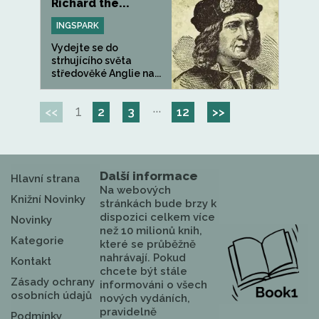
Richard the...
INGSPARK
Vydejte se do
strhujícího světa
středověké Anglie na...
1
···
<<
2
3
12
>>
Další informace
Hlavní strana
Na webových
Knižní Novinky
stránkách bude brzy k
dispozici celkem více
Novinky
než 10 milionů knih,
Kategorie
které se průběžně
nahrávají. Pokud
Kontakt
chcete být stále
Zásady ochrany
informováni o všech
osobních údajů
nových vydáních,
pravidelně
Podmínky