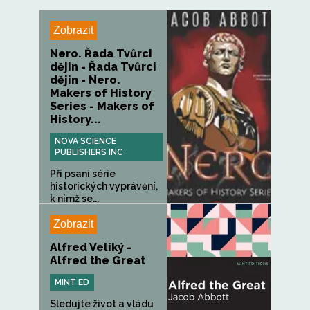
Zobrazit
Nero. Řada Tvůrci
dějin - Řada Tvůrci
dějin - Nero.
Makers of History
Series - Makers of
History...
NOVA SCIENCE
PUBLISHERS INC
Při psaní série
historických vyprávění,
k nimž se...
Zobrazit
Alfred Veliký -
Alfred the Great
MINT ED
Sledujte život a vládu