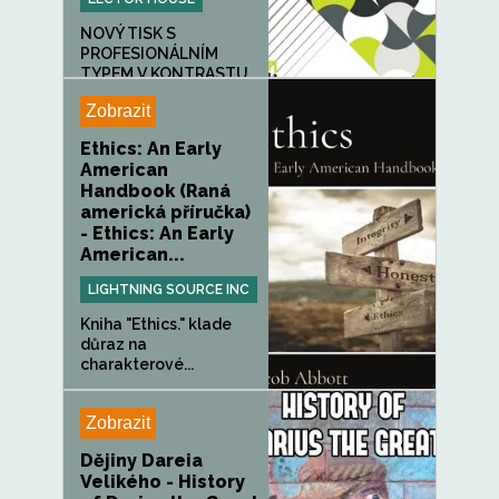
NOVÝ TISK S
PROFESIONÁLNÍM
TYPEM V KONTRASTU
KE...
Zobrazit
Ethics: An Early
American
Handbook (Raná
americká příručka)
- Ethics: An Early
American...
LIGHTNING SOURCE INC
Kniha "Ethics." klade
důraz na
charakterové...
Zobrazit
Dějiny Dareia
Velikého - History