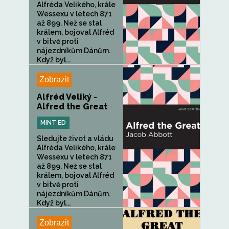
Alfréda Velikého, krále
Wessexu v letech 871
až 899. Než se stal
králem, bojoval Alfréd
v bitvě proti
nájezdníkům Dánům.
Když byl...
Zobrazit
Alfréd Veliký -
Alfred the Great
MINT ED
Sledujte život a vládu
Alfréda Velikého, krále
Wessexu v letech 871
až 899. Než se stal
králem, bojoval Alfréd
v bitvě proti
nájezdníkům Dánům.
Když byl...
Zobrazit