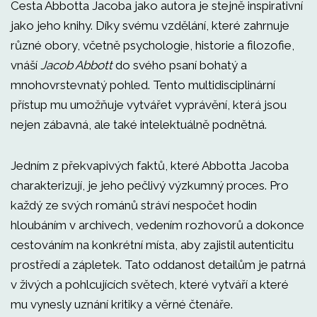
Cesta Abbotta Jacoba jako autora je stejně inspirativní
jako jeho knihy. Díky svému vzdělání, které zahrnuje
různé obory, včetně psychologie, historie a filozofie,
vnáší
Jacob Abbott
do svého psaní bohatý a
mnohovrstevnatý pohled. Tento multidisciplinární
přístup mu umožňuje vytvářet vyprávění, která jsou
nejen zábavná, ale také intelektuálně podnětná.
Jedním z překvapivých faktů, které Abbotta Jacoba
charakterizují, je jeho pečlivý výzkumný proces. Pro
každý ze svých románů stráví nespočet hodin
hloubáním v archivech, vedením rozhovorů a dokonce
cestováním na konkrétní místa, aby zajistil autenticitu
prostředí a zápletek. Tato oddanost detailům je patrná
v živých a pohlcujících světech, které vytváří a které
mu vynesly uznání kritiky a věrné čtenáře.