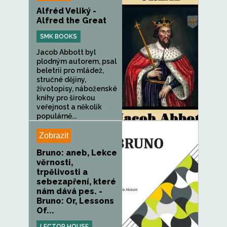
Alfréd Veliký -
Alfred the Great
SMK BOOKS
Jacob Abbott byl
plodným autorem, psal
beletrii pro mládež,
stručné dějiny,
životopisy, náboženské
knihy pro širokou
veřejnost a několik
populárně...
Zobrazit
Bruno: aneb, Lekce
věrnosti,
trpělivosti a
sebezapření, které
nám dává pes. -
Bruno: Or, Lessons
Of...
LECTOR HOUSE