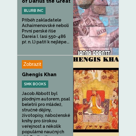
of Darius the Great
BLURB INC
Příběh zakladatele
Achaimenovské neboli
První perské říše
Dareia I. (asi 550-486
př. n. l.) patří k nejlépe...
Zobrazit
Ghengis Khan
SMK BOOKS
Jacob Abbott byl
plodným autorem, psal
beletrii pro mládež,
stručné dějiny,
životopisy, náboženské
knihy pro širokou
veřejnost a několik
populárně naučných