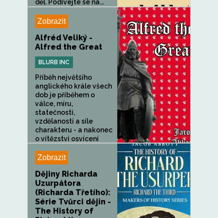
děl. Podívejte se na...
Zobrazit
Alfréd Veliký -
Alfred the Great
BLURB INC
Příběh největšího
anglického krále všech
dob je příběhem o
válce, míru,
statečnosti,
vzdělanosti a síle
charakteru - a nakonec
o vítězství osvícení
nad...
Zobrazit
Dějiny Richarda
Uzurpátora
(Richarda Třetího):
Série Tvůrci dějin -
The History of