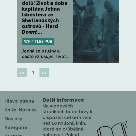
dolů! Život a doba
kapitána Johna
Isbestera ze
Shetlandských
ostrovů - Hard
Down!...
WHITTLES PUB
Jedná se o rušný a
často vzrušující život...
1
<<
>>
Další informace
Hlavní strana
Na webových
Knižní Novinky
stránkách bude brzy k
dispozici celkem více
Novinky
než 10 milionů knih,
Kategorie
které se průběžně
nahrávají. Pokud