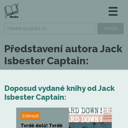
☰
Představení autora Jack
Isbester Captain:
Doposud vydané knihy od Jack
Isbester Captain:
Zobrazit
Tvrdě dolů! Tvrdě