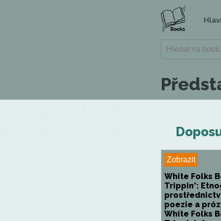
Hlav
Předsta
Doposud
Zobrazit
White Folks 
Trippin': Etno
prostřednict
poezie a próz
White Folks 