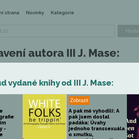
ní strana
Novinky
Kategorie
vení autora III J. Mase:
 vydané knihy od III J. Mase:
Zobrazit
Be
A pak mě vyhodili: A
grafie
pak jsem dostal
vím
padáka: Úvahy
y -
jednoho transsexuála
Be
o smutku,