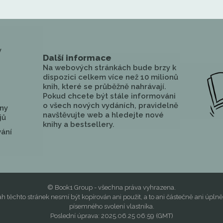
y
Další informace
Na webových stránkách bude brzy k
dispozici celkem více než 10 milionů
knih, které se průběžně nahrávají.
Pokud chcete být stále informováni
o všech nových vydáních, pravidelně
ny
navštěvujte web a hledejte nové
jů
knihy a bestsellery.
vání
© Book1 Group - všechna práva vyhrazena.
h těchto stránek nesmí být kopírován ani použit, a to ani částečně ani úplně
písemného svolení vlastníka.
Poslední úprava: 2025.06.25 06:59 (GMT)