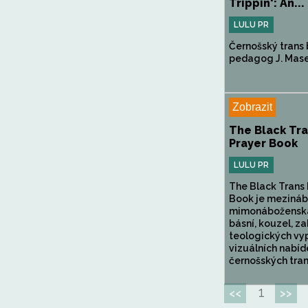
Trippin': An...
LULU PR
Černošský trans 
pedagog J. Mase II
Zobrazit
The Black Tr
Prayer Book
LULU PR
The Black Trans 
Book je mezináb
mimonáboženská
básní, kouzel, za
teologických vy
vizuálních nabíd
černošských trans
1
<<
>>