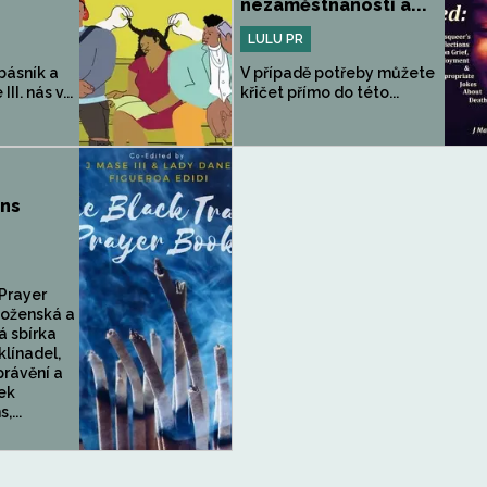
nezaměstnanosti a...
LULU PR
básník a
V případě potřeby můžete
I. nás v...
křičet přímo do této...
ans
Prayer
oženská a
 sbírka
klínadel,
právění a
ek
,...