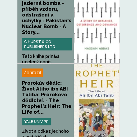
jaderná bomba -
příběh vzdoru,
odstrašení a
úchylky - Pakistan's
Nuclear Bomb - A
Story...
C HURST & CO
PUBLISHERS LTD
Tato kniha přináší
ucelený popis
záhadného příběhu...
Zobrazit
Prorokův dědic:
Život Alího ibn ABI
Táliba: Prorokovo
dědictví. - The
Prophet's Heir: The
Life of...
YALE UNIV PR
Život a odkaz jednoho
z nejbližších