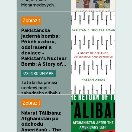
Mohamedových...
Zobrazit
Pákistánská
jaderná bomba:
Příběh vzdoru,
odstrašení a
deviace -
Pakistan's Nuclear
Bomb: A Story of...
OXFORD UNIV PR
Tato kniha přináší
ucelený popis
záhadného příběhu...
Zobrazit
Návrat Tálibánu:
Afghánistán po
odchodu
Američanů - The