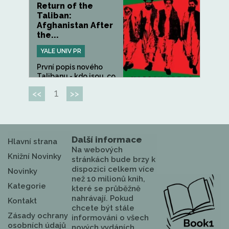
Return of the
Taliban:
Afghanistan After
the...
YALE UNIV PR
První popis nového
Talibanu - kdo jsou, co
chtějí...
1
<<
>>
Další informace
Hlavní strana
Na webových
Knižní Novinky
stránkách bude brzy k
dispozici celkem více
Novinky
než 10 milionů knih,
Kategorie
které se průběžně
nahrávají. Pokud
Kontakt
chcete být stále
Zásady ochrany
informováni o všech
osobních údajů
nových vydáních,