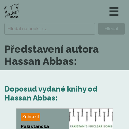
☰
Představení autora
Hassan Abbas:
Doposud vydané knihy od
Hassan Abbas:
Zobrazit
Pákistánská