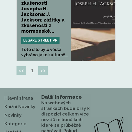
zkušenosti
Josepha H.
Jacksona: J.
Jackson: zážitky a
zkušenosti z
mormonské...
LEGARE STREET PR
Toto dílo bylo vědci
vybráno jako kulturně...
1
<<
>>
Další informace
Hlavní strana
Na webových
Knižní Novinky
stránkách bude brzy k
dispozici celkem více
Novinky
než 10 milionů knih,
Kategorie
které se průběžně
nahrávají. Pokud