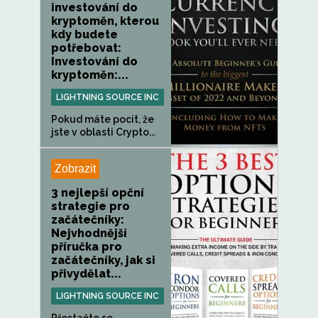
investování do
kryptoměn, kterou
kdy budete
potřebovat:
Investování do
kryptoměn:...
LIGHTNING SOURCE INC
Pokud máte pocit, že
jste v oblasti Crypto...
Zobrazit
3 nejlepší opční
strategie pro
začátečníky:
Nejvhodnější
příručka pro
začátečníky, jak si
přivydělat...
LIGHTNING SOURCE INC