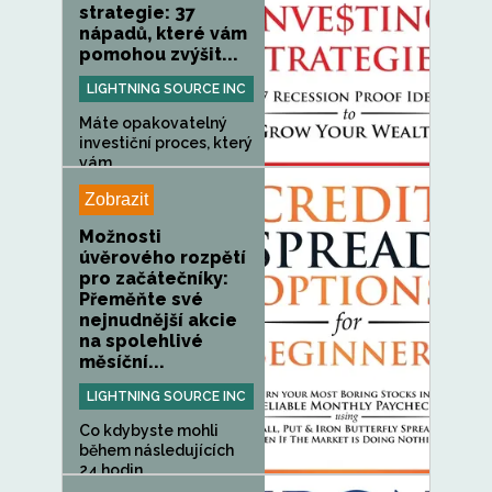
strategie: 37
nápadů, které vám
pomohou zvýšit...
LIGHTNING SOURCE INC
Máte opakovatelný
investiční proces, který
vám...
Zobrazit
Možnosti
úvěrového rozpětí
pro začátečníky:
Přeměňte své
nejnudnější akcie
na spolehlivé
měsíční...
LIGHTNING SOURCE INC
Co kdybyste mohli
během následujících
24 hodin...