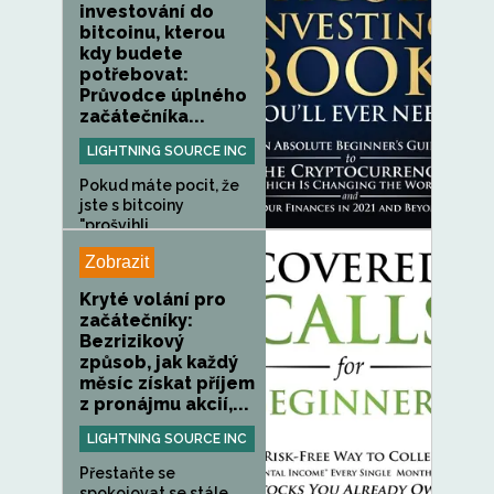
investování do
bitcoinu, kterou
kdy budete
potřebovat:
Průvodce úplného
začátečníka...
LIGHTNING SOURCE INC
Pokud máte pocit, že
jste s bitcoiny
"prošvihli...
Zobrazit
Kryté volání pro
začátečníky:
Bezrizikový
způsob, jak každý
měsíc získat příjem
z pronájmu akcií,...
LIGHTNING SOURCE INC
Přestaňte se
spokojovat se stále