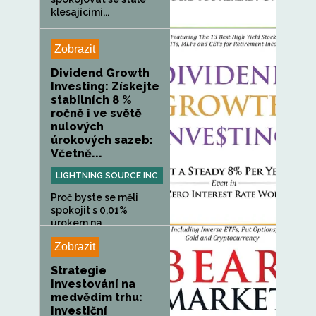
klesajícími...
Zobrazit
Dividend Growth
Investing: Získejte
stabilních 8 %
ročně i ve světě
nulových
úrokových sazeb:
Včetně...
LIGHTNING SOURCE INC
Proč byste se měli
spokojit s 0,01%
úrokem na...
Zobrazit
Strategie
investování na
medvědím trhu:
Investiční