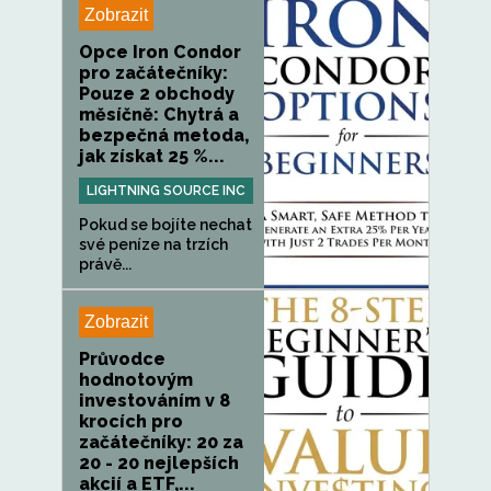
Zobrazit
Opce Iron Condor
pro začátečníky:
Pouze 2 obchody
měsíčně: Chytrá a
bezpečná metoda,
jak získat 25 %...
LIGHTNING SOURCE INC
Pokud se bojíte nechat
své peníze na trzích
právě...
Zobrazit
Průvodce
hodnotovým
investováním v 8
krocích pro
začátečníky: 20 za
20 - 20 nejlepších
akcií a ETF,...