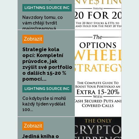
LIGHTNING SOURCE INC
Navzdory tomu, co
vám chtějí tvrdit
mainstreamová...
Zobrazit
Strategie kola
opcí: Kompletní
průvodce, jak
zvýšit své portfolio
o dalších 15-20 %
pomocí...
LIGHTNING SOURCE INC
Co kdybyste si mohli
každý týden vydělat
100...
Zobrazit
Jediná kniha o