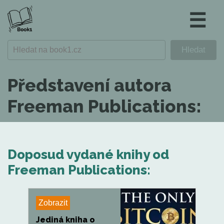
☰
Představení autora
Freeman Publications:
Doposud vydané knihy od
Freeman Publications:
Zobrazit
Jediná kniha o