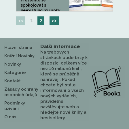
Přestaňte se
spokojovat s
neexistujícími úroky
na...
1
<<
2
>>
Další informace
Hlavní strana
Na webových
Knižní Novinky
stránkách bude brzy k
dispozici celkem více
Novinky
než 10 milionů knih,
Kategorie
které se průběžně
nahrávají. Pokud
Kontakt
chcete být stále
Zásady ochrany
informováni o všech
osobních údajů
nových vydáních,
pravidelně
Podmínky
navštěvujte web a
užívání
hledejte nové knihy a
O nás
bestsellery.