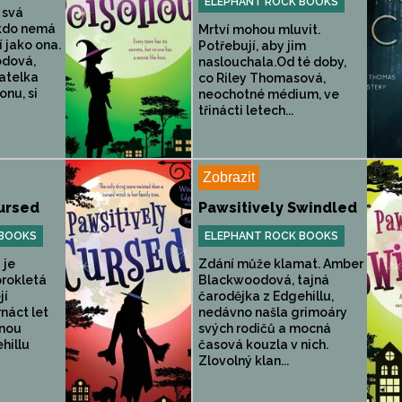
ELEPHANT ROCK BOOKS
 svá
ikdo nemá
Mrtví mohou mluvit.
 jako ona.
Potřebují, aby jim
dová,
naslouchala.Od té doby,
atelka
co Riley Thomasová,
onu, si
neochotné médium, ve
třinácti letech...
Zobrazit
ursed
Pawsitively Swindled
 BOOKS
ELEPHANT ROCK BOOKS
 je
Zdání může klamat. Amber
prokletá
Blackwoodová, tajná
jí
čarodějka z Edgehillu,
náct let
nedávno našla grimoáry
jnou
svých rodičů a mocná
hillu
časová kouzla v nich.
Zlovolný klan...