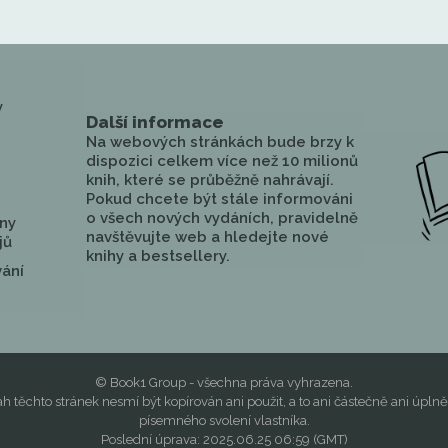
y
Další informace
Na webových stránkách bude brzy k
dispozici celkem více než 10 milionů
knih, které se průběžně nahrávají.
Pokud chcete být stále informováni
o všech nových vydáních, pravidelně
ny
navštěvujte web a hledejte nové
jů
knihy a bestsellery.
vání
© Book1 Group - všechna práva vyhrazena.
h těchto stránek nesmí být kopírován ani použit, a to ani částečně ani úplně
písemného svolení vlastníka.
Poslední úprava: 2025.06.25 06:59 (GMT)