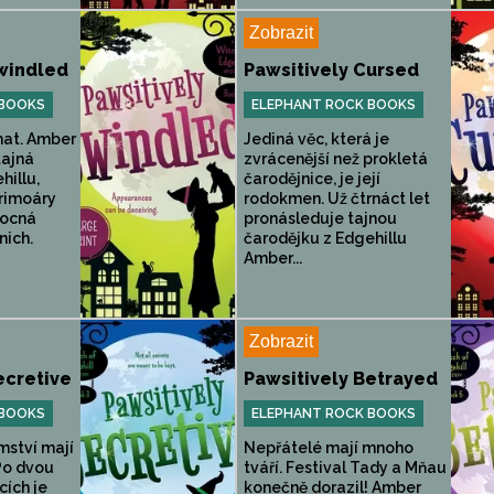
Zobrazit
Swindled
Pawsitively Cursed
 BOOKS
ELEPHANT ROCK BOOKS
at. Amber
Jediná věc, která je
tajná
zvrácenější než prokletá
hillu,
čarodějnice, je její
rimoáry
rodokmen. Už čtrnáct let
mocná
pronásleduje tajnou
nich.
čarodějku z Edgehillu
Amber...
Zobrazit
ecretive
Pawsitively Betrayed
 BOOKS
ELEPHANT ROCK BOOKS
mství mají
Nepřátelé mají mnoho
Po dvou
tváří. Festival Tady a Mňau
cích je
konečně dorazil! Amber