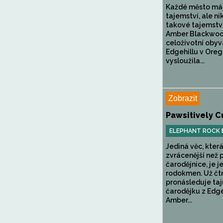
Každé město má
tajemství, ale n
takové tajemství
Amber Blackwoo
celoživotní obyv
Edgehillu v Oreg
vysloužila...
Zobrazit
Pawsitively C
ELEPHANT ROCK
Jediná věc, která
zvrácenější než 
čarodějnice, je je
rodokmen. Už čtr
pronásleduje ta
čarodějku z Edge
Amber...