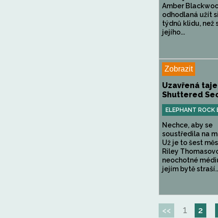
Amber Blackwo
odhodlaná užít s
týdnů klidu, než 
jejího...
Zobrazit
Uzavřená taje
Shuttered Se
ELEPHANT ROCK
Nechce, aby se
soustředila na m
Už je to šest měs
Riley Thomasov
neochotné médi
jejím bytě straší..
1
<<
2