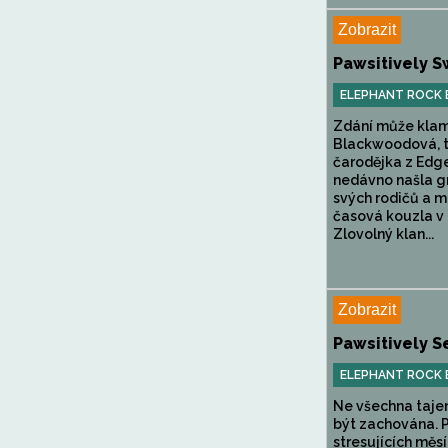
Zobrazit
Pawsitively 
ELEPHANT ROCK
Zdání může klam
Blackwoodová, 
čarodějka z Edge
nedávno našla g
svých rodičů a 
časová kouzla v 
Zlovolný klan...
Zobrazit
Pawsitively S
ELEPHANT ROCK
Ne všechna taje
být zachována. 
stresujících měsí