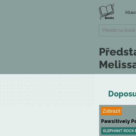
Hlav
Předst
Meliss
Doposu
Zobrazit
Pawsitively P
ELEPHANT ROCK