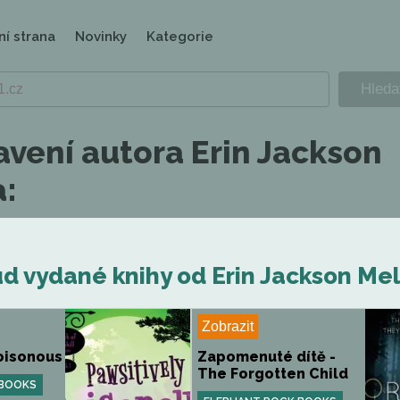
ní strana
Novinky
Kategorie
avení autora Erin Jackson
a:
d vydané knihy od Erin Jackson Mel
Zobrazit
oisonous
Zapomenuté dítě -
The Forgotten Child
 BOOKS