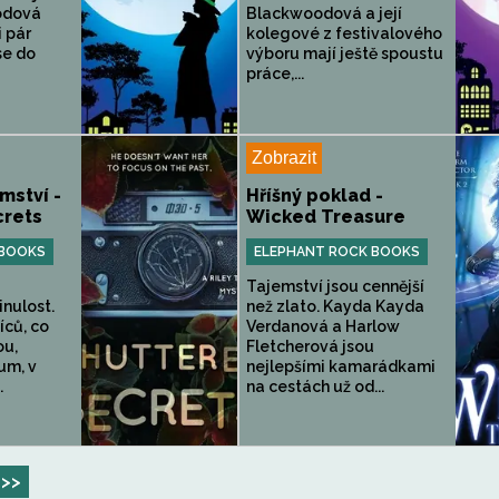
odová
Blackwoodová a její
i pár
kolegové z festivalového
se do
výboru mají ještě spoustu
práce,...
Zobrazit
mství -
Hříšný poklad -
crets
Wicked Treasure
 BOOKS
ELEPHANT ROCK BOOKS
Tajemství jsou cennější
inulost.
než zlato. Kayda Kayda
íců, co
Verdanová a Harlow
ou,
Fletcherová jsou
um, v
nejlepšími kamarádkami
.
na cestách už od...
>>