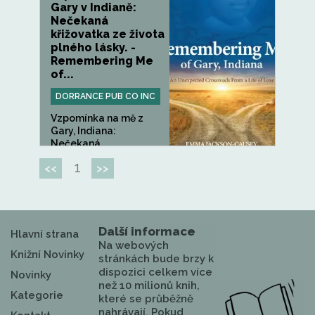
Gary v Indianě:
Nečekaná
křižovatka ze života
plného lásky. -
Remembering Me
of...
DORRANCE PUB CO INC
Vzpomínka na mě z
Gary, Indiana:
Nečekaná...
1
<<
>>
Další informace
Hlavní strana
Na webových
Knižní Novinky
stránkách bude brzy k
dispozici celkem více
Novinky
než 10 milionů knih,
Kategorie
které se průběžně
nahrávají. Pokud