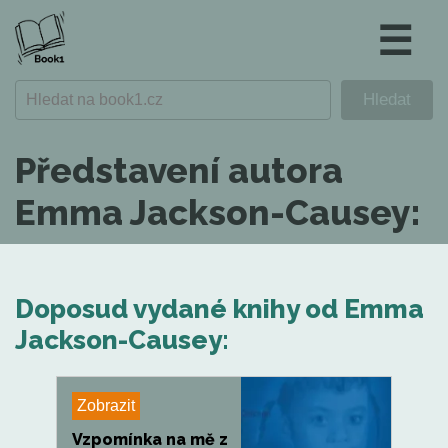
☰
Představení autora
Emma Jackson-Causey:
Doposud vydané knihy od Emma
Jackson-Causey:
Zobrazit
Vzpomínka na mě z