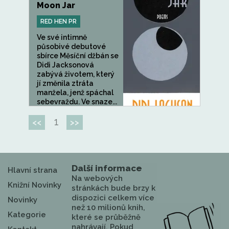
Moon Jar
RED HEN PR
Ve své intimně
působivé debutové
sbírce Měsíční džbán se
Didi Jacksonová
zabývá životem, který
jí změnila ztráta
manžela, jenž spáchal
sebevraždu. Ve snaze...
1
<<
>>
Další informace
Hlavní strana
Na webových
Knižní Novinky
stránkách bude brzy k
dispozici celkem více
Novinky
než 10 milionů knih,
Kategorie
které se průběžně
nahrávají. Pokud