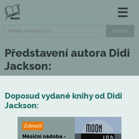
☰
Představení autora Didi
Jackson:
Doposud vydané knihy od Didi
Jackson:
Zobrazit
Měsíční nádoba -