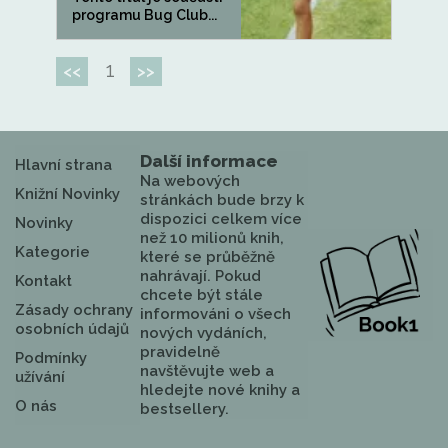
programu Bug Club...
1
<<
>>
Další informace
Hlavní strana
Na webových
Knižní Novinky
stránkách bude brzy k
dispozici celkem více
Novinky
než 10 milionů knih,
Kategorie
které se průběžně
nahrávají. Pokud
Kontakt
chcete být stále
Zásady ochrany
informováni o všech
osobních údajů
nových vydáních,
pravidelně
Podmínky
navštěvujte web a
užívání
hledejte nové knihy a
O nás
bestsellery.