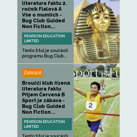
literatura faktu 2.
ročník Fialová A
Vše o mumiích -
Bug Club Guided
Non Fiction...
PEARSON EDUCATION
LIMITED
Tento titul je součástí
programu Bug Club...
Zobrazit
Brouččí klub řízená
literatura faktu
Příjem Červená B
Sport je zábava -
Bug Club Guided
Non Fiction...
PEARSON EDUCATION
LIMITED
Tento titul je součástí