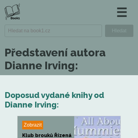
☰
Představení autora
Dianne Irving:
Doposud vydané knihy od
Dianne Irving:
Zobrazit
Klub brouků Řízená