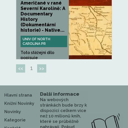
Američané v rané
Severní Karolíně: A
Documentary
History
(Dokumentární
historie) - Native...
UNIV OF NORTH
CAROLINA PR
Toto stěžejní dílo
popisuje
prostřednictvím...
1
<<
>>
Další informace
Hlavní strana
Na webových
Knižní Novinky
stránkách bude brzy k
dispozici celkem více
Novinky
než 10 milionů knih,
Kategorie
které se průběžně
nahrávají. Pokud