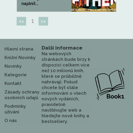
naplnit...
1
<<
>>
Další informace
Hlavní strana
Na webových
Knižní Novinky
stránkách bude brzy k
dispozici celkem více
Novinky
než 10 milionů knih,
Kategorie
které se průběžně
nahrávají. Pokud
Kontakt
chcete být stále
Zásady ochrany
informováni o všech
osobních údajů
nových vydáních,
pravidelně
Podmínky
navštěvujte web a
užívání
hledejte nové knihy a
O nás
bestsellery.