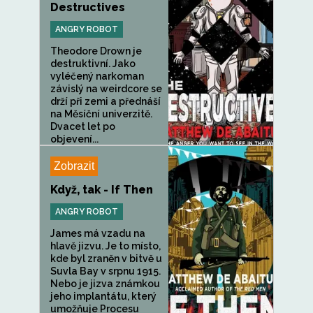
Destructives
ANGRY ROBOT
Theodore Drown je
destruktivní. Jako
vyléčený narkoman
závislý na weirdcore se
drží při zemi a přednáší
na Měsíční univerzitě.
Dvacet let po
objevení...
Zobrazit
Když, tak - If Then
ANGRY ROBOT
James má vzadu na
hlavě jizvu. Je to místo,
kde byl zraněn v bitvě u
Suvla Bay v srpnu 1915.
Nebo je jizva známkou
jeho implantátu, který
umožňuje Procesu