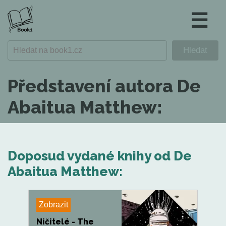
☰
Představení autora De
Abaitua Matthew:
Doposud vydané knihy od De
Abaitua Matthew:
Zobrazit
Ničitelé - The