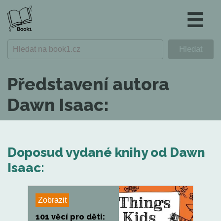
☰
Představení autora
Dawn Isaac:
Doposud vydané knihy od Dawn
Isaac:
Zobrazit
101 věcí pro děti: