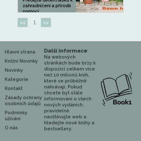
Předejte dětem lásku k
zahradničení a přírodě
pomocí...
1
<<
>>
Další informace
Hlavní strana
Na webových
Knižní Novinky
stránkách bude brzy k
dispozici celkem více
Novinky
než 10 milionů knih,
Kategorie
které se průběžně
nahrávají. Pokud
Kontakt
chcete být stále
Zásady ochrany
informováni o všech
osobních údajů
nových vydáních,
pravidelně
Podmínky
navštěvujte web a
užívání
hledejte nové knihy a
O nás
bestsellery.