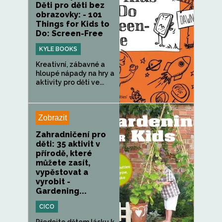
Děti pro děti bez
obrazovky: - 101
Things for Kids to
Do: Screen-Free
KYLE BOOKS
Kreativní, zábavné a
hloupé nápady na hry a
aktivity pro děti ve...
Zobrazit
Zahradničení pro
děti: 35 aktivit v
přírodě, které
můžete zasít,
vypěstovat a
vyrobit -
Gardening...
CICO