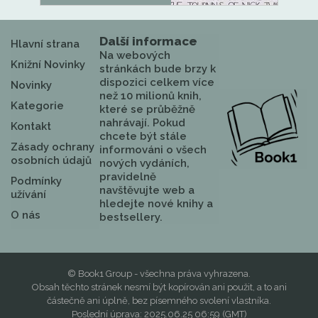
Další informace
Hlavní strana
Na webových
Knižní Novinky
stránkách bude brzy k
dispozici celkem více
Novinky
než 10 milionů knih,
Kategorie
které se průběžně
nahrávají. Pokud
Kontakt
chcete být stále
Zásady ochrany
informováni o všech
osobních údajů
nových vydáních,
pravidelně
Podmínky
navštěvujte web a
užívání
hledejte nové knihy a
O nás
bestsellery.
© Book1 Group - všechna práva vyhrazena.
Obsah těchto stránek nesmí být kopírován ani použit, a to ani
částečně ani úplně, bez písemného svolení vlastníka.
Poslední úprava: 2025.06.25 06:59 (GMT)