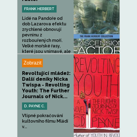
FRANK HERBERT
Lidé na Pandoře od
dob Lazarova efektu
zrychleně obnovují
pevninu z
rozbouřených moří.
Velké mořské řasy,
které jsou vnímavé, ale
lidé s...
Zobrazit
Revoltující mládež:
Další deníky Nicka
Twispa - Revolting
Youth: The Further
Journals of Nick...
D. PAYNE C.
Vtipné pokračování
kultovního filmu Mládí
v...