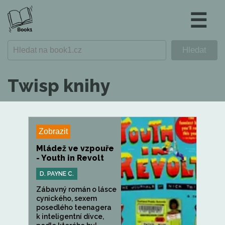
☰
Twisp knihy
Zobrazit
Mládež ve vzpouře
- Youth in Revolt
D. PAYNE C.
Zábavný román o lásce
cynického, sexem
posedlého teenagera
k inteligentní dívce,