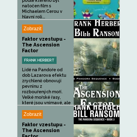
podle kterého byl
natočen film s
Michaelem Cerou v
hlavní roli...
Zobrazit
Faktor vzestupu -
The Ascension
Factor
FRANK HERBERT
Lidé na Pandoře od
dob Lazarova efektu
zrychleně obnovují
pevninu z
rozbouřených moří.
Velké mořské řasy,
které jsou vnímavé, ale
lidé s...
Zobrazit
Faktor vzestupu -
The Ascension
Factor