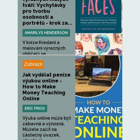
tváří: Vychytávky
pro tvorbu
osobností a
portrétů - krok za...
AMARILYS HENDERSON
V knize Kreslení a
malování výrazných
obličejů se...
Zobrazit
Jak vydělat peníze
výukou online -
How to Make
Money Teaching
Online
ERIC FRICK
Výuka online může být
zábavná a výnosná.
Můžete začít na
částečný úvazek,