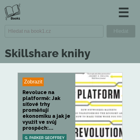
☰
Skillshare knihy
Zobrazit
Revoluce na
platformě: Jak
síťové trhy
proměňují
ekonomiku a jak je
využít ve svůj
prospěch:...
G. PARKER GEOFFREY