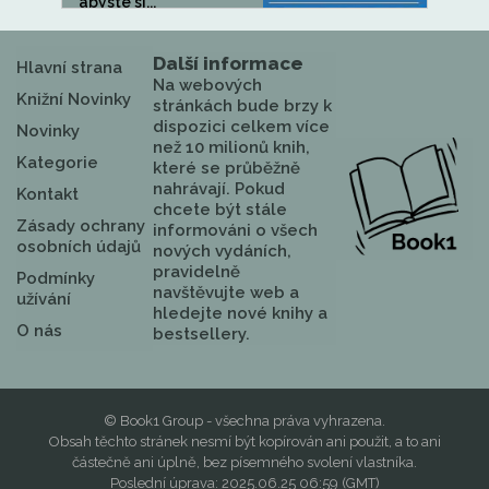
abyste si...
Další informace
Hlavní strana
Na webových
Knižní Novinky
stránkách bude brzy k
dispozici celkem více
Novinky
než 10 milionů knih,
Kategorie
které se průběžně
nahrávají. Pokud
Kontakt
chcete být stále
Zásady ochrany
informováni o všech
osobních údajů
nových vydáních,
pravidelně
Podmínky
navštěvujte web a
užívání
hledejte nové knihy a
O nás
bestsellery.
© Book1 Group - všechna práva vyhrazena.
Obsah těchto stránek nesmí být kopírován ani použit, a to ani
částečně ani úplně, bez písemného svolení vlastníka.
Poslední úprava: 2025.06.25 06:59 (GMT)