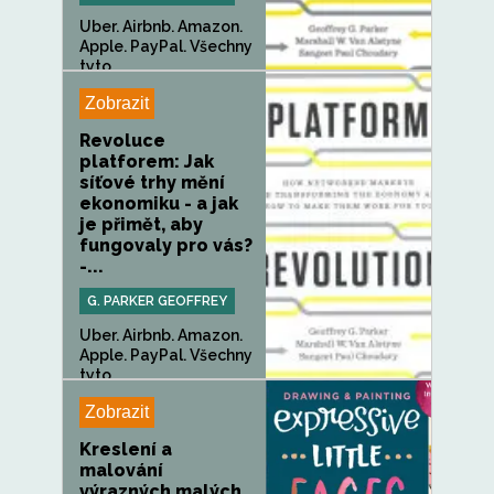
Uber. Airbnb. Amazon.
Apple. PayPal. Všechny
tyto...
Zobrazit
Revoluce
platforem: Jak
síťové trhy mění
ekonomiku - a jak
je přimět, aby
fungovaly pro vás?
-...
G. PARKER GEOFFREY
Uber. Airbnb. Amazon.
Apple. PayPal. Všechny
tyto...
Zobrazit
Kreslení a
malování
výrazných malých