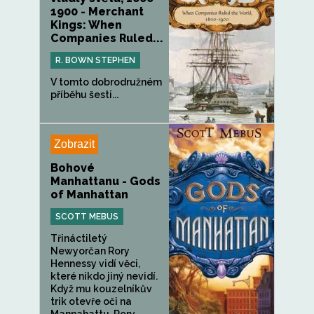
1900 - Merchant
Kings: When
Companies Ruled...
R. BOWN STEPHEN
V tomto dobrodružném
příběhu šesti...
Zobrazit
Bohové
Manhattanu - Gods
of Manhattan
SCOTT MEBUS
Třináctiletý
Newyorčan Rory
Hennessy vidí věci,
které nikdo jiný nevidí.
Když mu kouzelníkův
trik otevře oči na