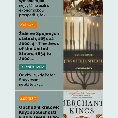
symbolem jak
nejvyššího úsilí o
ekonomickou
prosperitu, tak
nejnižších...
Zobrazit
Židé ve Spojených
státech, 1654 až
2000, 4 - The Jews
of the United
States, 1654 to
2000,...
R. DINER HASIA
Od chvíle, kdy Peter
Stuyvesant
nepřátelsky...
Zobrazit
Obchodní králové:
Když společnosti
vládly světu, 1600-