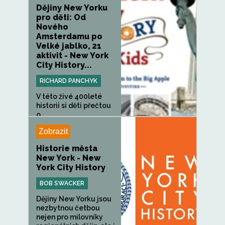
Dějiny New Yorku
pro děti: Od
Nového
Amsterdamu po
Velké jablko, 21
aktivit - New York
City History...
RICHARD PANCHYK
V této živé 400leté
historii si děti přečtou
o...
Zobrazit
Historie města
New York - New
York City History
BOB SWACKER
Dějiny New Yorku jsou
nezbytnou četbou
nejen pro milovníky