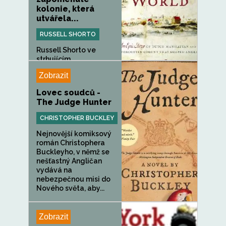
kolonie, která
utvářela...
RUSSELL SHORTO
Russell Shorto ve
strhujícím,
průkopnickém...
Zobrazit
Lovec soudců -
The Judge Hunter
CHRISTOPHER BUCKLEY
Nejnovější komiksový
román Christophera
Buckleyho, v němž se
nešťastný Angličan
vydává na
nebezpečnou misi do
Nového světa, aby...
Zobrazit