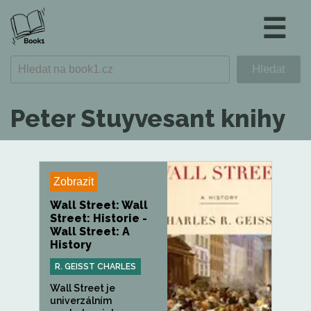
☰
Peter Stuyvesant knihy
Zobrazit
Wall Street: Wall
Street: Historie -
Wall Street: A
History
R. GEISST CHARLES
Wall Street je
univerzálním