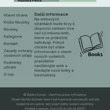
mladíka Petra...
Další informace
Hlavní strana
Na webových
Knižní Novinky
stránkách bude brzy k
dispozici celkem více
Novinky
než 10 milionů knih,
Kategorie
které se průběžně
nahrávají. Pokud
Kontakt
chcete být stále
Zásady ochrany
informováni o všech
osobních údajů
nových vydáních,
pravidelně
Podmínky
navštěvujte web a
užívání
hledejte nové knihy a
O nás
bestsellery.
© Book1 Group - všechna práva vyhrazena.
Obsah těchto stránek nesmí být kopírován ani použit, a to ani
částečně ani úplně, bez písemného svolení vlastníka.
Poslední úprava: 2025.06.25 06:59 (GMT)