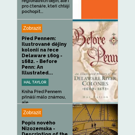
regionálních dějin, ale i
pro čtenáře, kteří chtějí
pochopit...
Zobrazit
Před Pennem:
Ilustrované dějiny
kolonií na řece
Delaware 1609 -
1682. - Before
Penn: An
Illustrated...
HAL TAYLOR
Kniha Před Pennem
přináší málo známou,
ale...
Zobrazit
Popis nového
Nizozemska -
Description of the