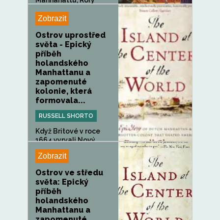
Mannahattu, Rory
objeví...
Zobrazit
Ostrov uprostřed
světa - Epický
příběh
holandského
Manhattanu a
zapomenuté
kolonie, která
formovala...
RUSSELL SHORTO
Když Britové v roce
1664 vyrvali Nový
Amsterdam...
Zobrazit
Ostrov ve středu
světa: Epický
příběh
holandského
Manhattanu a
zapomenuté