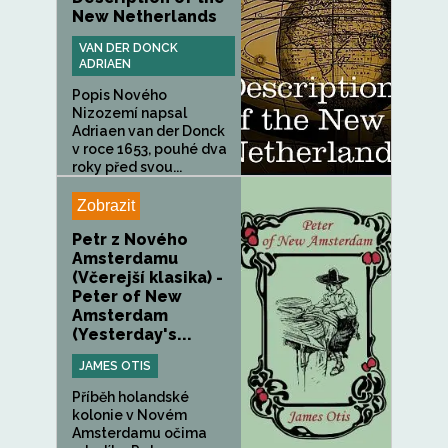
New Netherlands
VAN DER DONCK
ADRIAEN
Popis Nového
Nizozemí napsal
Adriaen van der Donck
v roce 1653, pouhé dva
roky před svou...
Zobrazit
Petr z Nového
Amsterdamu
(Včerejší klasika) -
Peter of New
Amsterdam
(Yesterday's...
JAMES OTIS
Příběh holandské
kolonie v Novém
Amsterdamu očima