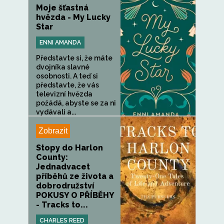
Moje šťastná
hvězda - My Lucky
Star
ENNI AMANDA
Představte si, že máte
dvojníka slavné
osobnosti. A teď si
představte, že vás
televizní hvězda
požádá, abyste se za ni
vydávali a...
Zobrazit
Stopy do Harlon
County:
Jednadvacet
příběhů ze života a
dobrodružství
POKUSY O PŘÍBĚHY
- Tracks to...
CHARLES REED