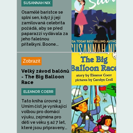
SUSANNAH NIX
Osamělé baristce se
splní sen, když ji její
zamilovaná celebrita
požádá, aby se před
paparazzi vydávala za
jeho falešnou
přítelkyni. Boone...
Zobrazit
Velký závod balónů
- The Big Balloon
Race
ELEANOR COERR
Tato kniha úrovně 3
Umím číst je vynikající
volbou pro domácí
výuku, zejména pro
děti ve věku 5 až 7 let,
které jsou připraveny...