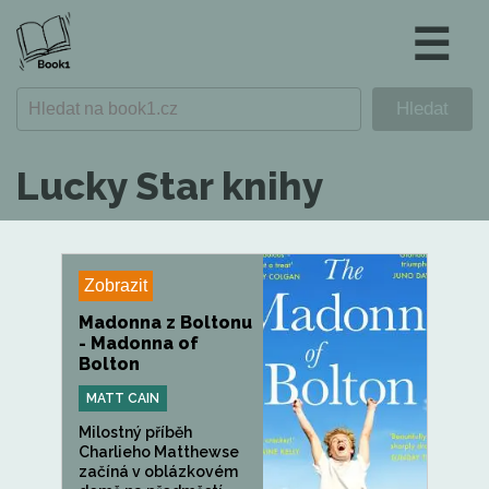
☰
Lucky Star knihy
Zobrazit
Madonna z Boltonu
- Madonna of
Bolton
MATT CAIN
Milostný příběh
Charlieho Matthewse
začíná v oblázkovém