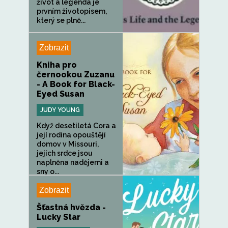
život a legenda je
prvním životopisem,
který se plně...
Zobrazit
Kniha pro
černookou Zuzanu
- A Book for Black-
Eyed Susan
JUDY YOUNG
Když desetiletá Cora a
její rodina opouštějí
domov v Missouri,
jejich srdce jsou
naplněna nadějemi a
sny o...
Zobrazit
Šťastná hvězda -
Lucky Star