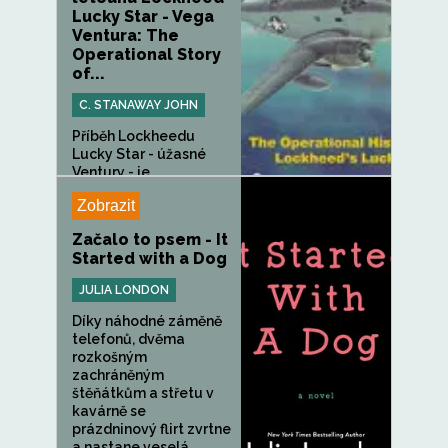
Lucky Star - Vega
Ventura: The
Operational Story
of...
C. STANAWAY JOHN
Příběh Lockheedu
Lucky Star - úžasné
Ventury - je...
Zobrazit
Začalo to psem - It
Started with a Dog
JULIA LONDON
Díky náhodné záměně
telefonů, dvěma
rozkošným
zachráněným
štěňátkům a střetu v
kavárně se
prázdninový flirt zvrtne
a nastane veselá...