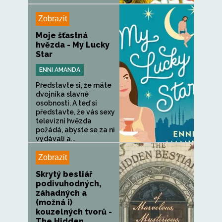
Zobrazit
Moje šťastná
hvězda - My Lucky
Star
ENNI AMANDA
Představte si, že máte
dvojníka slavné
osobnosti. A teď si
představte, že vás sexy
televizní hvězda
požádá, abyste se za ni
vydávali a...
Zobrazit
Skrytý bestiář
podivuhodných,
záhadných a
(možná i)
kouzelných tvorů -
The Hidden