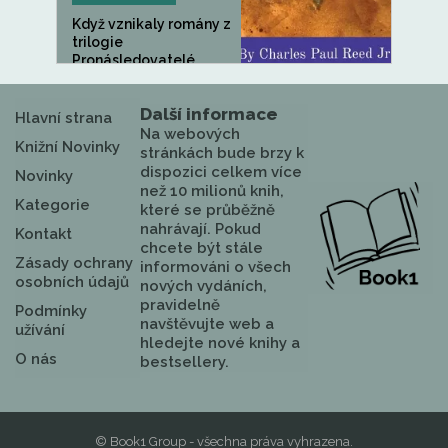
Když vznikaly romány z
trilogie
Pronásledovatelé,...
Další informace
Hlavní strana
Na webových
Knižní Novinky
stránkách bude brzy k
dispozici celkem více
Novinky
než 10 milionů knih,
Kategorie
které se průběžně
nahrávají. Pokud
Kontakt
chcete být stále
Zásady ochrany
informováni o všech
osobních údajů
nových vydáních,
pravidelně
Podmínky
navštěvujte web a
užívání
hledejte nové knihy a
O nás
bestsellery.
© Book1 Group - všechna práva vyhrazena.