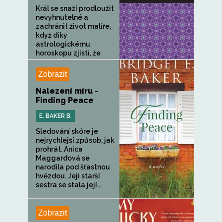
Král se snaží prodloužit
nevyhnutelné a
zachránit život malíře,
když díky
astrologickému
horoskopu zjistí, že
jejich osudy...
Zobrazit
Nalezení míru -
Finding Peace
E. BAKER B.
Sledování skóre je
nejrychlejší způsob, jak
prohrát. Anica
Maggardová se
narodila pod šťastnou
hvězdou. Její starší
sestra se stala její...
Zobrazit