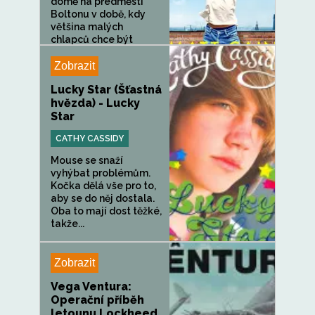
domě na předměstí
Boltonu v době, kdy
většina malých
chlapců chce být
Michaelem Jacksonem
a...
Zobrazit
Lucky Star (Šťastná
hvězda) - Lucky
Star
CATHY CASSIDY
Mouse se snaží
vyhýbat problémům.
Kočka dělá vše pro to,
aby se do něj dostala.
Oba to mají dost těžké,
takže...
Zobrazit
Vega Ventura:
Operační příběh
letounu Lockheed