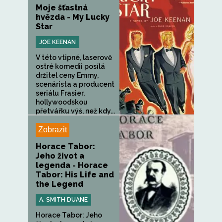
Moje šťastná
hvězda - My Lucky
Star
JOE KEENAN
V této vtipné, laserově
ostré komedii posílá
držitel ceny Emmy,
scenárista a producent
seriálu Frasier,
hollywoodskou
přetvářku výš, než kdy...
Zobrazit
Horace Tabor:
Jeho život a
legenda - Horace
Tabor: His Life and
the Legend
A. SMITH DUANE
Horace Tabor: Jeho