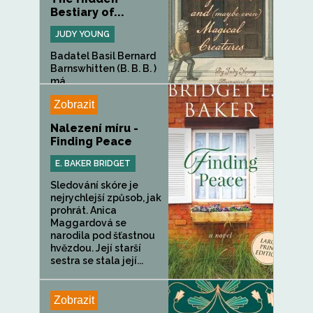
Bestiary of...
JUDY YOUNG
Badatel Basil Bernard
Barnswhitten (B. B. B. )
má...
Zobrazit
Nalezení míru -
Finding Peace
E. BAKER BRIDGET
Sledování skóre je
nejrychlejší způsob, jak
prohrát. Anica
Maggardová se
narodila pod šťastnou
hvězdou. Její starší
sestra se stala její...
Zobrazit