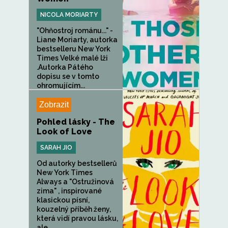
NICOLA MORIARTY
"Ohňostroj románu..." -
Liane Moriarty, autorka
bestselleru New York
Times Velké malé lži
.Autorka Pátého
dopisu se v tomto
ohromujícím...
Zobrazit
Pohled lásky - The
Look of Love
SARAH JIO
Od autorky bestsellerů
New York Times
Always a "Ostružinová
zima" , inspirované
klasickou písní,
kouzelný příběh ženy,
která vidí pravou lásku,
ale...