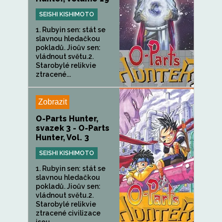
SEISHI KISHIMOTO
1. Rubyin sen: stát se
slavnou hledačkou
pokladů. Jioův sen:
vládnout světu.2.
Starobylé relikvie
ztracené...
Zobrazit
O-Parts Hunter,
svazek 3 - O-Parts
Hunter, Vol. 3
SEISHI KISHIMOTO
1. Rubyin sen: stát se
slavnou hledačkou
pokladů. Jioův sen:
vládnout světu.2.
Starobylé relikvie
ztracené civilizace