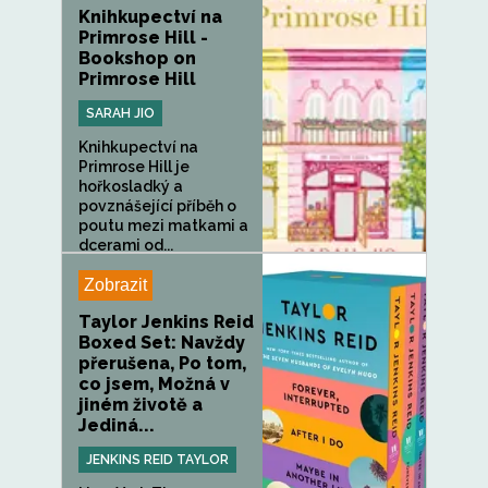
Knihkupectví na
Primrose Hill -
Bookshop on
Primrose Hill
SARAH JIO
Knihkupectví na
Primrose Hill je
hořkosladký a
povznášející příběh o
poutu mezi matkami a
dcerami od...
Zobrazit
Taylor Jenkins Reid
Boxed Set: Navždy
přerušena, Po tom,
co jsem, Možná v
jiném životě a
Jediná...
JENKINS REID TAYLOR