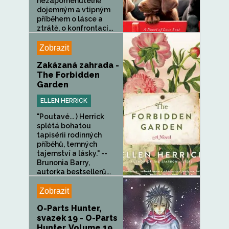
nezapomenutelně
dojemným a vtipným
příběhem o lásce a
ztrátě, o konfrontaci...
Zobrazit
Zakázaná zahrada -
The Forbidden
Garden
ELLEN HERRICK
"Poutavé... ) Herrick
splétá bohatou
tapisérii rodinných
příběhů, temných
tajemství a lásky." --
Brunonia Barry,
autorka bestsellerů...
Zobrazit
O-Parts Hunter,
svazek 19 - O-Parts
Hunter, Volume 19