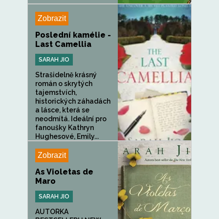
Zobrazit
Poslední kamélie -
Last Camellia
SARAH JIO
Strašidelně krásný
román o skrytých
tajemstvích,
historických záhadách
a lásce, která se
neodmítá. Ideální pro
fanoušky Kathryn
Hughesové, Emily...
Zobrazit
As Violetas de
Maro
SARAH JIO
AUTORKA