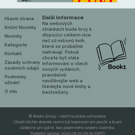
Další informace
Hlavní strana
Na webových
Knižní Novinky
stránkách bude brzy k
dispozici celkem více
Novinky
než 10 milionů knih,
Kategorie
které se průběžně
nahrávají. Pokud
Kontakt
chcete být stále
Zásady ochrany
informováni o všech
osobních údajů
nových vydáních,
pravidelně
Podmínky
navštěvujte web a
užívání
hledejte nové knihy a
O nás
bestsellery.
© Book1 Group - všechna práva vyhrazena.
Obsah těchto stránek nesmí být kopírován ani použit, a to ani
částečně ani úplně, bez písemného svolení vlastníka.
Poslední úprava: 2025.06.25 06:59 (GMT)