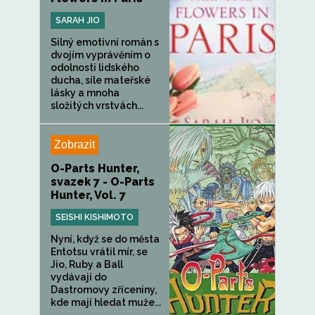
SARAH JIO
Silný emotivní román s
dvojím vyprávěním o
odolnosti lidského
ducha, síle mateřské
lásky a mnoha
složitých vrstvách...
Zobrazit
O-Parts Hunter,
svazek 7 - O-Parts
Hunter, Vol. 7
SEISHI KISHIMOTO
Nyní, když se do města
Entotsu vrátil mír, se
Jio, Ruby a Ball
vydávají do
Dastromovy zříceniny,
kde mají hledat muže...