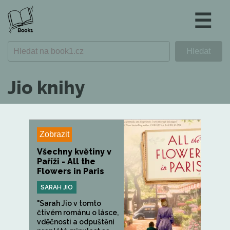
☰
Jio knihy
Zobrazit
Všechny květiny v
Paříži - All the
Flowers in Paris
SARAH JIO
"Sarah Jio v tomto
čtivém románu o lásce,
vděčnosti a odpuštění