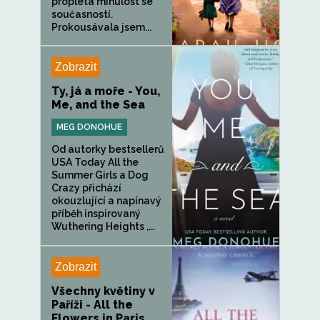
proplétá minulost se
současností.
Prokousávala jsem...
Zobrazit
Ty, já a moře - You,
Me, and the Sea
MEG DONOHUE
Od autorky bestsellerů
USA Today All the
Summer Girls a Dog
Crazy přichází
okouzlující a napínavý
příběh inspirovaný
Wuthering Heights ,...
Zobrazit
Všechny květiny v
Paříži - All the
Flowers in Paris