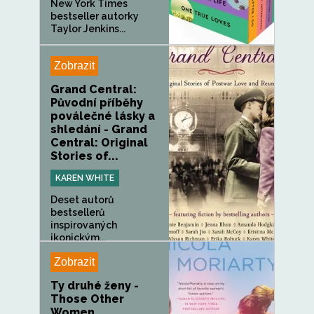
New York Times
bestseller autorky
Taylor Jenkins...
Zobrazit
Grand Central:
Původní příběhy
poválečné lásky a
shledání - Grand
Central: Original
Stories of...
KAREN WHITE
Deset autorů
bestsellerů
inspirovaných
ikonickým...
Zobrazit
Ty druhé ženy -
Those Other
Women