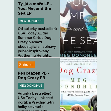
Ty, já a moře LP -
You, Me, and the
Sea LP
MEG DONOHUE
Od autorky bestsellerů
USA Today All the
Summer Girls a Dog
Crazy přichází
okouzlující a napínavý
příběh inspirovaný
Wuthering Heights...
Zobrazit
Pes blázen PB -
Dog Crazy PB
MEG DONOHUE
Autorka bestsellerů
USA Today , Jak sníst
dortík a Všechny letní
holky se vrací s