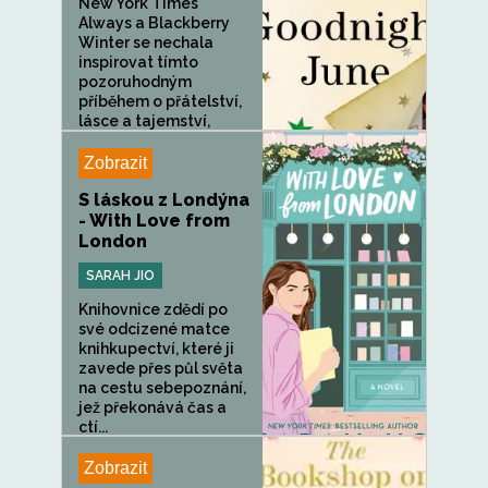
New York Times
Always a Blackberry
Winter se nechala
inspirovat tímto
pozoruhodným
příběhem o přátelství,
lásce a tajemství,
které...
Zobrazit
S láskou z Londýna
- With Love from
London
SARAH JIO
Knihovnice zdědí po
své odcizené matce
knihkupectví, které ji
zavede přes půl světa
na cestu sebepoznání,
jež překonává čas a
ctí...
Zobrazit