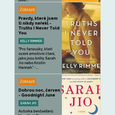
jsou...
Zobrazit
Pravdy, které jsem
ti nikdy neřekl -
Truths I Never Told
You
KELLY RIMMER
"Pro fanoušky, kteří
ocení emotivní čtení,
jako jsou knihy Sarah
Jio nebo Kristin
Hannah." -...
Zobrazit
Dobrou noc, červen
- Goodnight June
SARAH JIO
Autorka bestsellerů