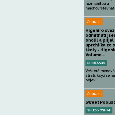
rozmanitou a
mnohovrstevnato
Zobrazit
Higehiro svaz
odmítnutí jse
oholil a přijal
uprchlíka ze 
školy - Higehi
Volume...
SHIMESABA
Veškerá rovnová
ztratí, když se n
objeví...
Zobrazit
Sweet Poolsi
SHUZO OSHIMI