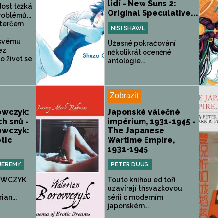
lidí - New Suns 2:
dost těžká
Original Speculative...
roblémů...
 terčem
NISI SHAWL
 svému
Úžasné pokračování
ez
několikrát oceněné
o život se
antologie...
Zobrazit
owczyk:
Japonské válečné
ch snů -
impérium, 1931-1945 -
owczyk:
The Japanese
tic
Wartime Empire,
1931-1945
JEREMY
PETER DUUS
OWCZYK
Touto knihou editoři
uzavírají třísvazkovou
an...
sérii o moderním
japonském...