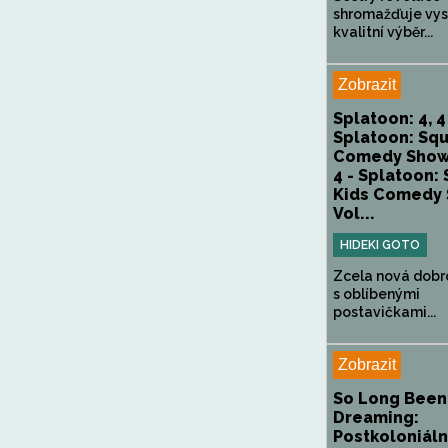
shromažďuje vy
kvalitní výběr...
Zobrazit
Splatoon: 4, 4
Splatoon: Squ
Comedy Show, 
4 - Splatoon:
Kids Comedy 
Vol...
HIDEKI GOTO
Zcela nová dobr
s oblíbenými
postavičkami...
Zobrazit
So Long Been
Dreaming:
Postkoloniáln