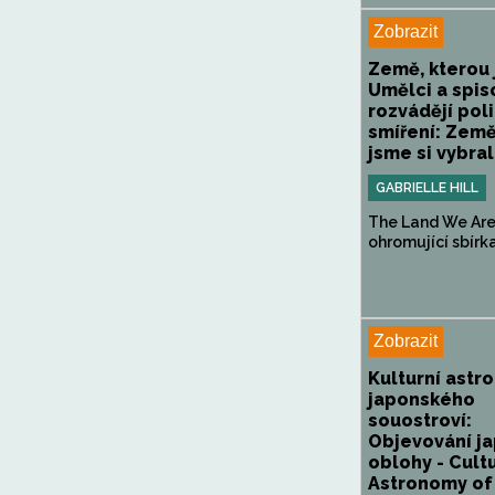
Zobrazit
Země, kterou 
Umělci a spis
rozvádějí poli
smíření: Země
jsme si vybrali
GABRIELLE HILL
The Land We Are
ohromující sbírka
Zobrazit
Kulturní astr
japonského
souostroví:
Objevování j
oblohy - Cult
Astronomy of 