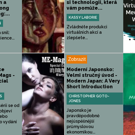
n a
si technologii, která
Long
vám pomůže...
:...
KASSY LABORIE
N
Zvládněte produkci
virtuálních akcí a
snil:
zlepšete...
ience...
Zobrazit
ce
Moderní Japonsko:
Mags -
Velmi stručný úvod -
ial
Modern Japan: A Very
Short Introduction
S
CHRISTOPHER GOTO-
JONES
sérii se od
Japonsko je
objeví
pravděpodobně
nebo
nejúspěšnější
o vydání
průmyslovou
ekonomikou...