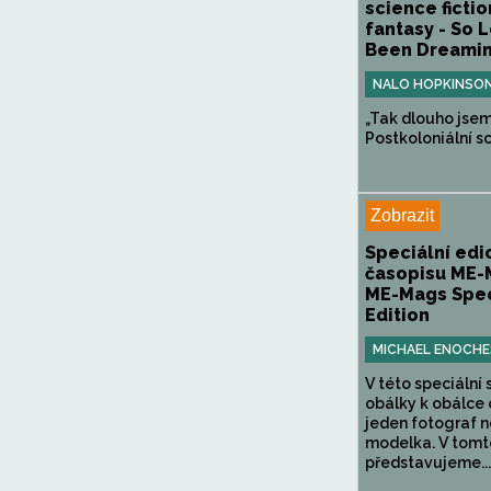
science fictio
fantasy - So 
Been Dreaming
NALO HOPKINSO
„Tak dlouho jsem 
Postkoloniální sc
Zobrazit
Speciální edi
časopisu ME-
ME-Mags Spec
Edition
MICHAEL ENOCHE
V této speciální 
obálky k obálce 
jeden fotograf 
modelka. V tomt
představujeme...