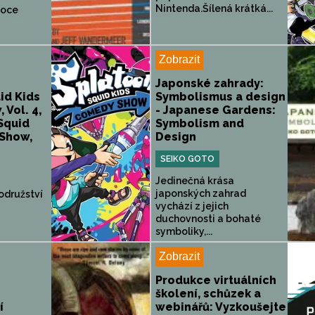
Nintenda.Šílená krátká...
soce
Zobrazit
Japonské zahrady:
id Kids
Symbolismus a design
Vol. 4,
- Japanese Gardens:
 Squid
Symbolism and
Show,
Design
SEIKO GOTO
Jedinečná krása
japonských zahrad
odružství
vychází z jejich
duchovnosti a bohaté
symboliky,...
Zobrazit
Produkce virtuálních
školení, schůzek a
í
webinářů: Vyzkoušejte