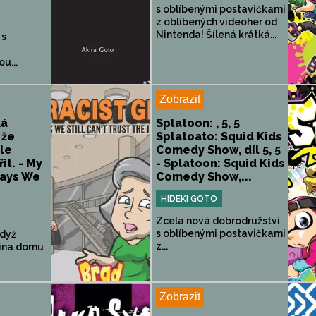
s oblíbenými postavičkami
z oblíbených videoher od
Nintenda! Šílená krátká...
 s
u...
Zobrazit
ká
Splatoon: , 5, 5
 že
Splatoato: Squid Kids
le
Comedy Show, díl 5, 5
t. - My
- Splatoon: Squid Kids
Says We
Comedy Show,...
HIDEKI GOTO
Zcela nová dobrodružství
s oblíbenými postavičkami
když
z...
ina domu
Zobrazit