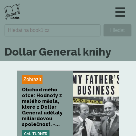
☰
Dollar General knihy
Zobrazit
Obchod mého
otce: Hodnoty z
malého města,
které z Dollar
General udělaly
miliardovou
společnost. -...
CAL TURNER