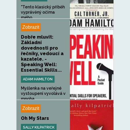
"Tento klasický příběh
vyprávěný očima
mého...
Zobrazit
Dobře mluvit:
Základní
dovednosti pro
řečníky, vedoucí a
kazatele. -
Speaking Well:
Essential Skills...
ADAM HAMILTON
Myšlenka na veřejné
vystoupení vyvolává v
mnoha...
Zobrazit
Oh My Stars
SALLY KILPATRICK