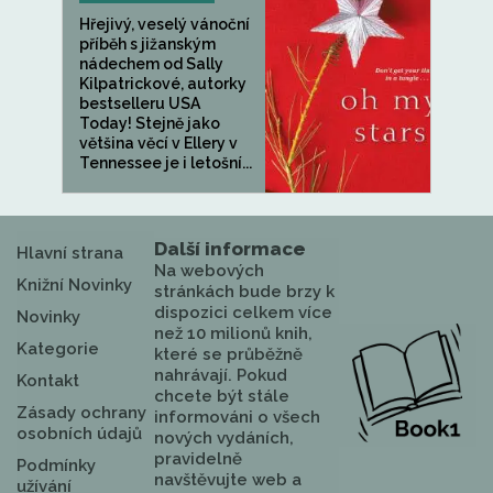
Hřejivý, veselý vánoční
příběh s jižanským
nádechem od Sally
Kilpatrickové, autorky
bestselleru USA
Today! Stejně jako
většina věcí v Ellery v
Tennessee je i letošní...
Další informace
Hlavní strana
Na webových
Knižní Novinky
stránkách bude brzy k
dispozici celkem více
Novinky
než 10 milionů knih,
Kategorie
které se průběžně
nahrávají. Pokud
Kontakt
chcete být stále
Zásady ochrany
informováni o všech
osobních údajů
nových vydáních,
pravidelně
Podmínky
navštěvujte web a
užívání