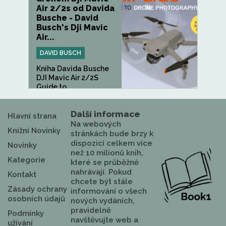
Air 2/2s od Davida
Busche - David
Busch's Dji Mavic
Air...
DAVID BUSCH
Kniha Davida Busche
DJI Mavic Air 2/2S
Guide to...
Další informace
Hlavní strana
Na webových
Knižní Novinky
stránkách bude brzy k
dispozici celkem více
Novinky
než 10 milionů knih,
Kategorie
které se průběžně
nahrávají. Pokud
Kontakt
chcete být stále
Zásady ochrany
informováni o všech
osobních údajů
nových vydáních,
pravidelně
Podmínky
navštěvujte web a
užívání