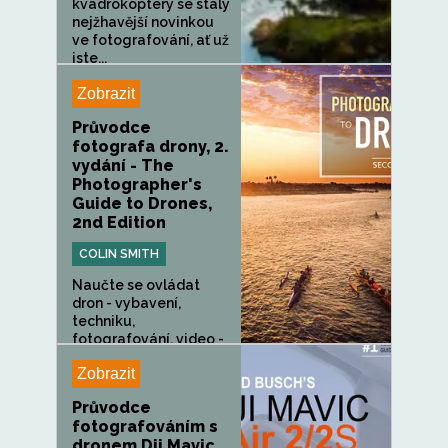
kvadrokoptéry se staly
nejžhavější novinkou
ve fotografování, ať už
jste...
Zobrazit
Průvodce
fotografa drony, 2.
vydání - The
Photographer's
Guide to Drones,
2nd Edition
COLIN SMITH
Naučte se ovládat
dron - vybavení,
techniku,
fotografování, video -
a...
Zobrazit
Průvodce
fotografováním s
dronem Dji Mavic