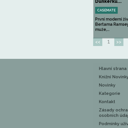
Dunkerku...
CASEMATE
První moderní ži
Bertama Ramsey
muže,...
1
<<
>>
Hlavní strana
Knižní Novink
Novinky
Kategorie
Kontakt
Zásady ochra
osobních úda
Podmínky uží