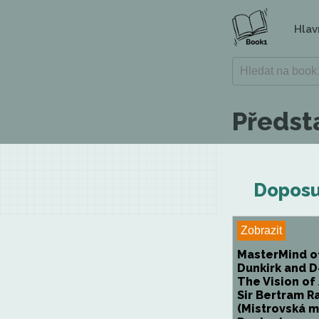
Hlav
Předsta
Doposud
Zobrazit
MasterMind o
Dunkirk and D
The Vision of
Sir Bertram 
(Mistrovská m