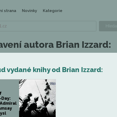
ní strana
Novinky
Kategorie
vení autora Brian Izzard:
 vydané knihy od Brian Izzard:
f
-Day:
 Admiral
Ramsay
ysl