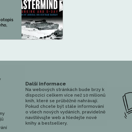
votopis
ho,
y
Další informace
Na webových stránkách bude brzy k
dispozici celkem více než 10 milionů
knih, které se průběžně nahrávají.
Pokud chcete být stále informováni
o všech nových vydáních, pravidelně
ny
navštěvujte web a hledejte nové
jů
knihy a bestsellery.
vání