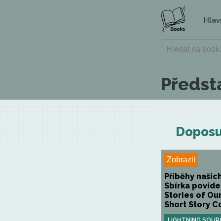
Hlav
Předst
Doposu
Zobrazit
Příběhy našich
Sbírka povíde
Stories of Our
Short Story C
LIGHTNING SOUR