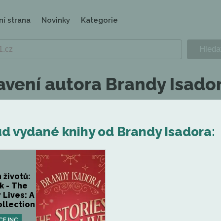
ní strana
Novinky
Kategorie
avení autora Brandy Isado
d vydané knihy od Brandy Isadora:
 životů:
k - The
 Lives: A
ollection
CE INC