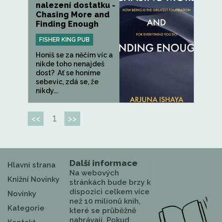
nalezení dostatku -
Chasing More and
Finding Enough
FISHER KING PUB
Honíš se za něčím víc a
nikde toho nenajdeš
dost? Ať se honíme
sebevíc, zdá se, že
nikdy...
1
<<
>>
Další informace
Hlavní strana
Na webových
Knižní Novinky
stránkách bude brzy k
dispozici celkem více
Novinky
než 10 milionů knih,
Kategorie
které se průběžně
nahrávají. Pokud