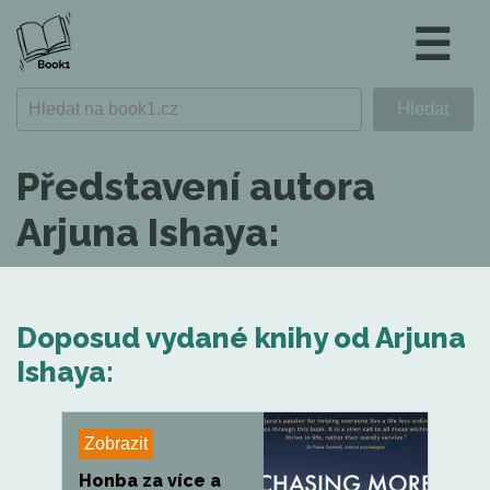
☰
Představení autora
Arjuna Ishaya:
Doposud vydané knihy od Arjuna
Ishaya:
Zobrazit
Honba za více a