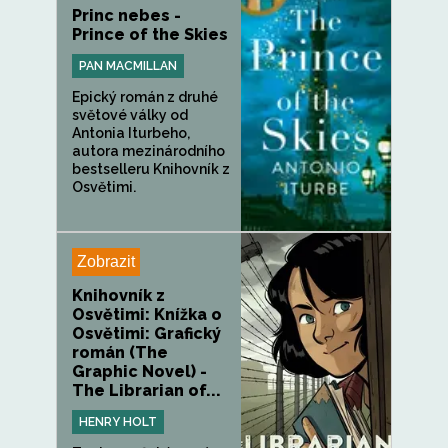
Princ nebes -
Prince of the Skies
PAN MACMILLAN
Epický román z druhé
světové války od
Antonia Iturbeho,
autora mezinárodního
bestselleru Knihovník z
Osvětimi.
Zobrazit
Knihovník z
Osvětimi: Knížka o
Osvětimi: Grafický
román (The
Graphic Novel) -
The Librarian of...
HENRY HOLT