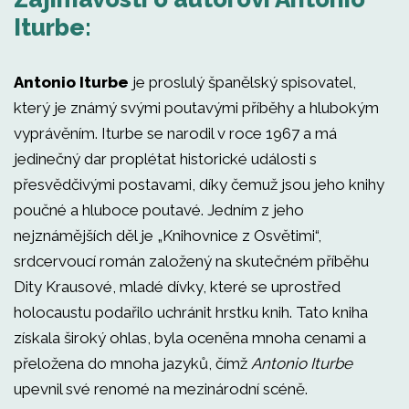
Iturbe:
Antonio Iturbe
je proslulý španělský spisovatel,
který je známý svými poutavými příběhy a hlubokým
vyprávěním. Iturbe se narodil v roce 1967 a má
jedinečný dar proplétat historické události s
přesvědčivými postavami, díky čemuž jsou jeho knihy
poučné a hluboce poutavé. Jedním z jeho
nejznámějších děl je „Knihovnice z Osvětimi“,
srdcervoucí román založený na skutečném příběhu
Dity Krausové, mladé dívky, které se uprostřed
holocaustu podařilo uchránit hrstku knih. Tato kniha
získala široký ohlas, byla oceněna mnoha cenami a
přeložena do mnoha jazyků, čímž
Antonio Iturbe
upevnil své renomé na mezinárodní scéně.