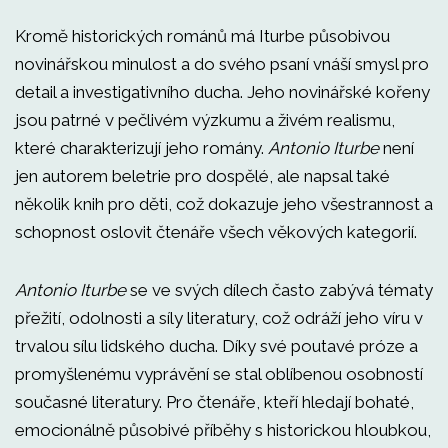
Kromě historických románů má Iturbe působivou
novinářskou minulost a do svého psaní vnáší smysl pro
detail a investigativního ducha. Jeho novinářské kořeny
jsou patrné v pečlivém výzkumu a živém realismu,
které charakterizují jeho romány.
Antonio Iturbe
není
jen autorem beletrie pro dospělé, ale napsal také
několik knih pro děti, což dokazuje jeho všestrannost a
schopnost oslovit čtenáře všech věkových kategorií.
Antonio Iturbe
se ve svých dílech často zabývá tématy
přežití, odolnosti a síly literatury, což odráží jeho víru v
trvalou sílu lidského ducha. Díky své poutavé próze a
promyšlenému vyprávění se stal oblíbenou osobností
současné literatury. Pro čtenáře, kteří hledají bohaté,
emocionálně působivé příběhy s historickou hloubkou,