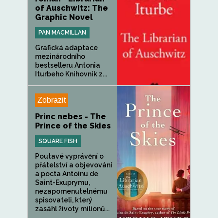
of Auschwitz: The
Graphic Novel
PAN MACMILLAN
Grafická adaptace
mezinárodního
bestselleru Antonia
Iturbeho Knihovník z...
Zobrazit
Princ nebes - The
Prince of the Skies
SQUARE FISH
Poutavé vyprávění o
přátelství a objevování
a pocta Antoinu de
Saint-Exuprymu,
nezapomenutelnému
spisovateli, který
zasáhl životy milionů...