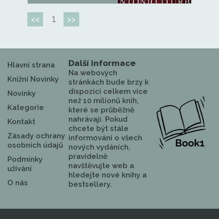
1
<<
>>
Další informace
Hlavní strana
Na webových
Knižní Novinky
stránkách bude brzy k
dispozici celkem více
Novinky
než 10 milionů knih,
Kategorie
které se průběžně
nahrávají. Pokud
Kontakt
chcete být stále
Zásady ochrany
informováni o všech
osobních údajů
nových vydáních,
pravidelně
Podmínky
navštěvujte web a
užívání
hledejte nové knihy a
O nás
bestsellery.