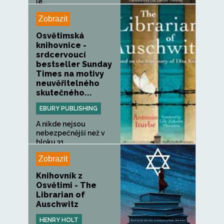
je...
Zobrazit
Osvětimská
knihovnice -
srdcervoucí
bestseller Sunday
Times na motivy
neuvěřitelného
skutečného...
EBURY PUBLISHING
A nikde nejsou
nebezpečnější než v
bloku 31...
Zobrazit
Knihovník z
Osvětimi - The
Librarian of
Auschwitz
HENRY HOLT