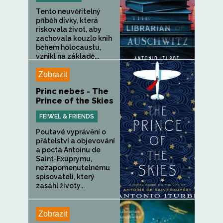
Tento neuvěřitelný
příběh dívky, která
riskovala život, aby
zachovala kouzlo knih
během holocaustu,
vznikl na základě...
Zobrazit
Princ nebes - The
Prince of the Skies
FEIWEL & FRIENDS
Poutavé vyprávění o
přátelství a objevování
a pocta Antoinu de
Saint-Exuprymu,
nezapomenutelnému
spisovateli, který
zasáhl životy...
Zobrazit