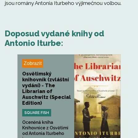
jsou romány Antonia Iturbeho výjimečnou volbou.
Doposud vydané knihy od
Antonio Iturbe:
Zobrazit
Osvětimský
knihovník (zvláštní
vydání) - The
Librarian of
Auschwitz (Special
Edition)
SQUARE FISH
Oceněná kniha
Knihovnice z Osvětimi
od Antonia Iturbeho