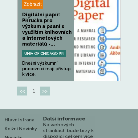
Zobrazit
Digitální papír:
Příručka pro
výzkum a psaní s
využitím knihovních
a internetových
materiálů -...
UNIV OF CHICAGO PR
Dnešní výzkumní
pracovníci mají přístup
k více...
1
<<
>>
Další informace
Hlavní strana
Na webových
Knižní Novinky
stránkách bude brzy k
dispozici celkem více
Novinky