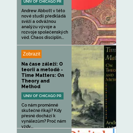
UNIV OF CHICAGO PR
Andrew Abbott v této
nové studii předkládá
svěží a odvážnou
analýzu vývoje a
rozvoje společenských
věd. Chaos disciplín...
Zobrazit
Na čase záleží: O
teorii a metodě -
Time Matters: On
Theory and
Method
UNIV OF CHICAGO PR
Co nám proměnné
skutečně říkají? Kdy
přesně dochází k
vynálezům? Proč nám
vždy...