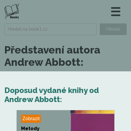
☰
Představení autora
Andrew Abbott:
Doposud vydané knihy od
Andrew Abbott:
Zobrazit
Metody