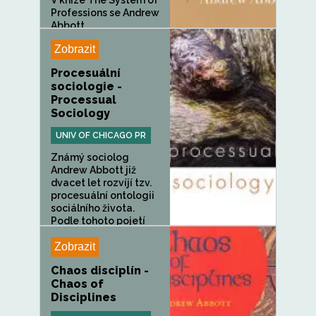
V knize The System of
Professions se Andrew
Abbott...
Zobrazit
Procesuální
sociologie -
Processual
Sociology
UNIV OF CHICAGO PR
Známý sociolog
Andrew Abbott již
dvacet let rozvíjí tzv.
procesuální ontologii
sociálního života.
Podle tohoto pojetí
se...
Zobrazit
Chaos disciplín -
Chaos of
Disciplines