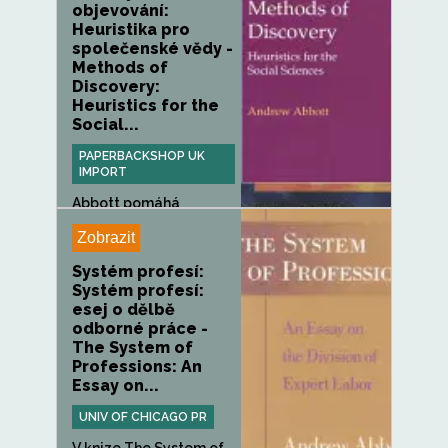
objevování:
Heuristika pro
společenské vědy -
Methods of
Discovery:
Heuristics for the
Social...
PAPERBACKSHOP UK
IMPORT
Abbott pomáhá
studentům
Zobrazit
společenských věd
zjistit,...
Systém profesí:
Systém profesí:
esej o dělbě
odborné práce -
The System of
Professions: An
Essay on...
UNIV OF CHICAGO PR