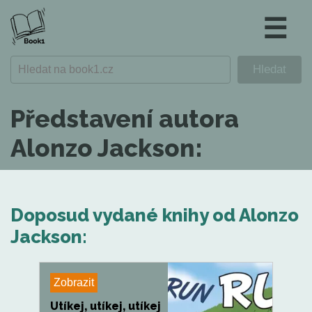
☰
Představení autora
Alonzo Jackson:
Doposud vydané knihy od Alonzo
Jackson:
Zobrazit
Utíkej, utíkej, utíkej