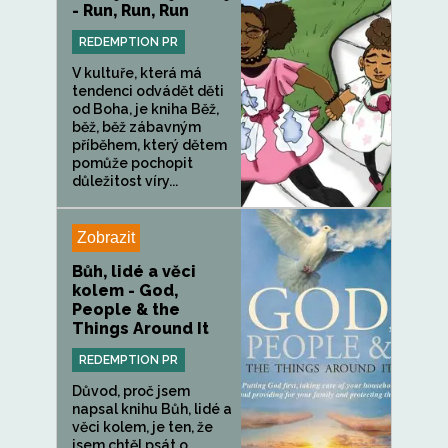
- Run, Run, Run
REDEMPTION PR
V kultuře, která má
tendenci odvádět děti
od Boha, je kniha Běž,
běž, běž zábavným
příběhem, který dětem
pomůže pochopit
důležitost víry...
Zobrazit
Bůh, lidé a věci
kolem - God,
People & the
Things Around It
REDEMPTION PR
Důvod, proč jsem
napsal knihu Bůh, lidé a
věci kolem, je ten, že
jsem chtěl psát o