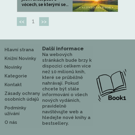
věcech, se kterými se...
1
<<
>>
Další informace
Hlavní strana
Na webových
Knižní Novinky
stránkách bude brzy k
dispozici celkem více
Novinky
než 10 milionů knih,
Kategorie
které se průběžně
nahrávají. Pokud
Kontakt
chcete být stále
Zásady ochrany
informováni o všech
osobních údajů
nových vydáních,
pravidelně
Podmínky
navštěvujte web a
užívání
hledejte nové knihy a
O nás
bestsellery.