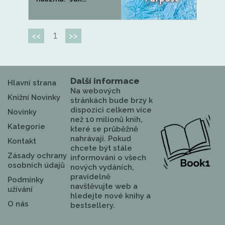
1
<<
>>
Další informace
Hlavní strana
Na webových
Knižní Novinky
stránkách bude brzy k
dispozici celkem více
Novinky
než 10 milionů knih,
Kategorie
které se průběžně
nahrávají. Pokud
Kontakt
chcete být stále
Zásady ochrany
informováni o všech
osobních údajů
nových vydáních,
pravidelně
Podmínky
navštěvujte web a
užívání
hledejte nové knihy a
O nás
bestsellery.