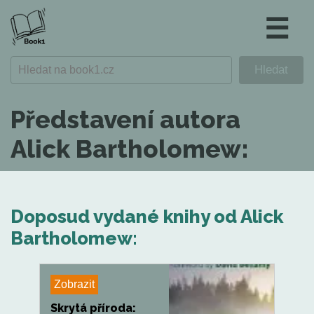
☰
Představení autora
Alick Bartholomew:
Doposud vydané knihy od Alick
Bartholomew:
Zobrazit
Skrytá příroda: