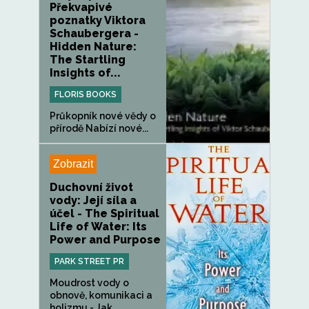
Překvapivé
poznatky Viktora
Schaubergera -
Hidden Nature:
The Startling
Insights of...
FLORIS BOOKS
Průkopník nové vědy o
přírodě Nabízí nové...
Zobrazit
Duchovní život
vody: Její síla a
účel - The Spiritual
Life of Water: Its
Power and Purpose
PARK STREET PR
Moudrost vody o
obnově, komunikaci a
holizmu.- Jak...