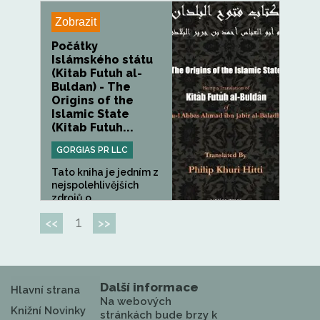
Zobrazit
Počátky
Islámského státu
(Kitab Futuh al-
Buldan) - The
Origins of the
Islamic State
(Kitab Futuh...
GORGIAS PR LLC
Tato kniha je jedním z
nejspolehlivějších
zdrojů o...
1
<<
>>
Další informace
Hlavní strana
Na webových
Knižní Novinky
stránkách bude brzy k