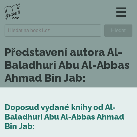
☰
Představení autora Al-
Baladhuri Abu Al-Abbas
Ahmad Bin Jab:
Doposud vydané knihy od Al-
Baladhuri Abu Al-Abbas Ahmad
Bin Jab: