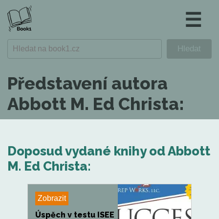
☰
Představení autora
Abbott M. Ed Christa:
Doposud vydané knihy od Abbott
M. Ed Christa:
Zobrazit
Úspěch v testu ISEE