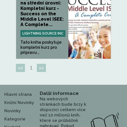
na střední úrovni:
Kompletní kurz -
Success on the
Middle Level ISEE:
A Complete...
LIGHTNING SOURCE INC
Tato kniha poskytuje
kompletní kurz pro
přípravu...
1
<<
>>
Další informace
Hlavní strana
Na webových
Knižní Novinky
stránkách bude brzy k
dispozici celkem více
Novinky
než 10 milionů knih,
Kategorie
které se průběžně
nahrávají. Pokud