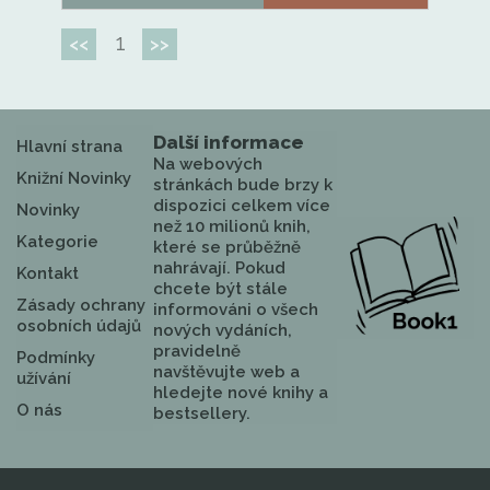
1
<<
>>
Další informace
Hlavní strana
Na webových
Knižní Novinky
stránkách bude brzy k
dispozici celkem více
Novinky
než 10 milionů knih,
Kategorie
které se průběžně
nahrávají. Pokud
Kontakt
chcete být stále
Zásady ochrany
informováni o všech
osobních údajů
nových vydáních,
pravidelně
Podmínky
navštěvujte web a
užívání
hledejte nové knihy a
O nás
bestsellery.