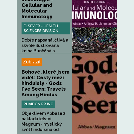
Cellular and
Molecular
Immunology
ELSEVIER - HEALTH
SCIENCES DIVISION
Dobře napsaná, čtivá a
skvěle ilustrovaná
kniha Buněčná a
molekulární...
Zobrazit
Bohové, které jsem
viděl: Cesty mezi
hinduisty - Gods
I've Seen: Travels
Among Hindus
PHAIDON PR INC
Objektivem Abbase z
nakladatelství
Magnum - mystický
svět hinduismu od...