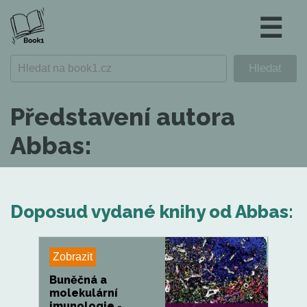
☰
Představení autora
Abbas:
Doposud vydané knihy od Abbas:
Zobrazit
Buněčná a
molekulární
imunologie -