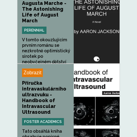
Augusta Marche -
The Astonishing
Life of August
March
PERENNIAL
V tomto okouzlujícím
prvním románu se
nezkrotně optimistický
sirotek po
neobyčejném dětství
v...
Zobrazit
Příručka
intravaskulárního
ultrazvuku -
Handbook of
Intravascular
Ultrasound
FOSTER ACADEMICS
Tato obsáhlá kniha
obsahuje popisné