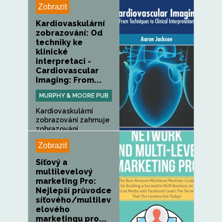
Zobrazit
Kardiovaskulární
zobrazování: Od
techniky ke
klinické
interpretaci -
Cardiovascular
Imaging: From...
MURPHY & MOORE PUB
Kardiovaskulární
zobrazování zahrnuje
zobrazování...
Zobrazit
Síťový a
multilevelový
marketing Pro:
Nejlepší průvodce
síťového/multilev
elového
marketingu pro...