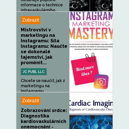
informace o technice
intravaskulárního...
Zobrazit
Mistrovství v
marketingu na
Instagramu: Síla
Instagramu: Naučte
se dokonalé
tajemství, jak
proměnit...
JC PUBL LLC
Chcete se naučit, jak z
marketingu na
Instagramu...
Zobrazit
Zobrazování srdce:
Diagnostika
kardiovaskulárních
onemocnění -