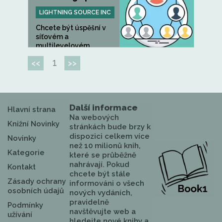
LIGHTNING SOURCE INC
Chcete být úspěšní v
síťovém a
multilevelovém...
1
<<
>>
Další informace
Hlavní strana
Na webových
Knižní Novinky
stránkách bude brzy k
dispozici celkem více
Novinky
než 10 milionů knih,
Kategorie
které se průběžně
nahrávají. Pokud
Kontakt
chcete být stále
Zásady ochrany
informováni o všech
osobních údajů
nových vydáních,
pravidelně
Podmínky
navštěvujte web a
užívání
hledejte nové knihy a