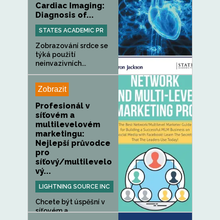
Cardiac Imaging:
Diagnosis of...
STATES ACADEMIC PR
Zobrazování srdce se
týká použití
neinvazivních...
Zobrazit
Profesionál v
síťovém a
multilevelovém
marketingu:
Nejlepší průvodce
pro
síťový/multilevelo
vý...
LIGHTNING SOURCE INC
Chcete být úspěšní v
síťovém a
multilevelovém...