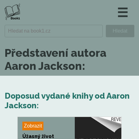
☰
Představení autora
Aaron Jackson:
Doposud vydané knihy od Aaron
Jackson:
Zobrazit
Úžasný život